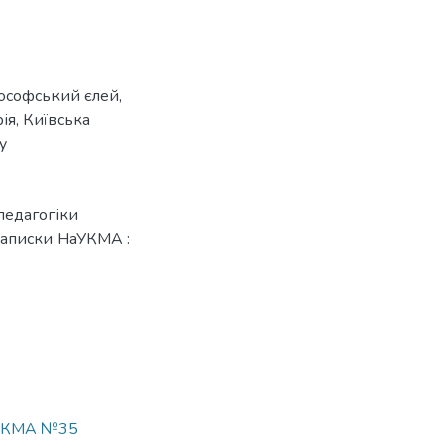
ософський єлей
,
рія
,
Київська
y
педагогіки
 записки НаУКМА :
НаУКМА №35