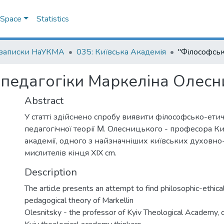
DSpace
Statistics
 записки НаУКМА
035: Київська Академія
 педагогіки Маркеліна Олес
Abstract
У статті здійснено спробу виявити філософсько-ети
педагогічної теорії Μ. Олесницького - професора Ки
академії, одного з найзначніших київських духовн
мислителів кінця XIX cm.
Description
The article presents an attempt to find philosophic-ethica
pedagogical theory of Markellin
Olesnitsky - the professor of Kyiv Theological Academy, 