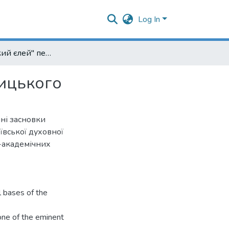
Log In
"Філософський єлей" педагогіки Маркеліна Олесницького
ницького
чні засновки
ївської духовної
о-академічних
l bases of the
one of the eminent