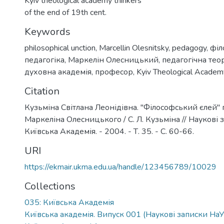
Kyiv theological academy thinkers
of the end of 19th cent.
Keywords
philosophical unction
,
Marcellin Olesnitsky
,
pedagogy
,
філ
педагогіка
,
Маркелін Олесницький
,
педагогічна тео
духовна академія
,
професор
,
Kyiv Theological Academ
Citation
Кузьміна Світлана Леонідівна. "Філософський єлей" 
Маркеліна Олесницького / С. Л. Кузьміна // Наукові
Київська Академія. - 2004. - Т. 35. - С. 60-66.
URI
https://ekmair.ukma.edu.ua/handle/123456789/10029
Collections
035: Київська Академія
Київська академія. Випуск 001 (Наукові записки 