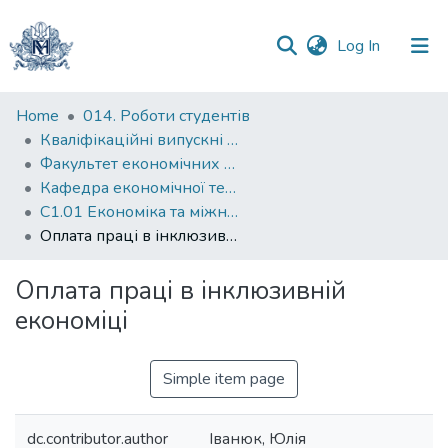
(current)
Log In
Communities
Home
014. Роботи студентів
&
Кваліфікаційні випускні роботи здобувачів вищої освіти бакалаврських програм
Collections
Факультет економічних наук
Кафедра економічної теорії
All of DSpace
С1.01 Економіка та міжнародні економічні відносини (економіка)
Оплата праці в інклюзивній економіці
Statistics
Оплата праці в інклюзивній
економіці
Simple item page
dc.contributor.author
Іванюк, Юлія