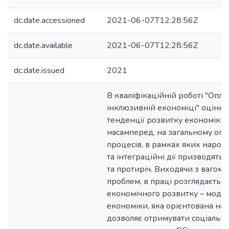
dc.date.accessioned
2021-06-07T12:28:56Z
dc.date.available
2021-06-07T12:28:56Z
dc.date.issued
2021
В кваліфікаційній роботі "Опла
інклюзивній економіці" оцінюю
тенденції розвитку економіки,
насамперед, на загальному огл
процесів, в рамках яких нарост
та інтеграційні дії призводять
та протиріч. Виходячи з вагомо
проблем, в праці розглядаєтьс
економічного розвитку – моде
економіки, яка орієнтована на 
дозволяє отримувати соціальні 