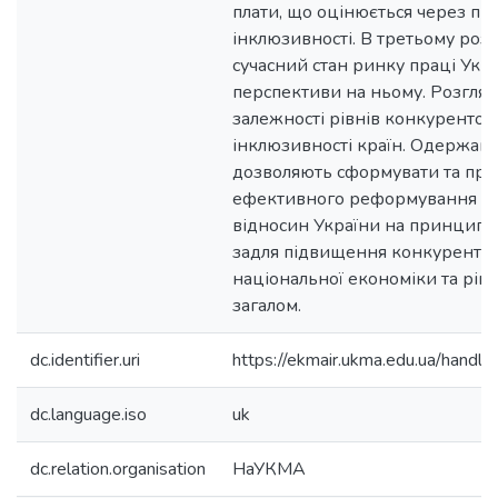
плати, що оцінюється через пр
інклюзивності. В третьому розді
сучасний стан ринку праці Укра
перспективи на ньому. Розгляд
залежності рівнів конкурентос
інклюзивності країн. Одержані
дозволяють сформувати та про
ефективного реформування со
відносин України на принципах
задля підвищення конкуренто
національної економіки та рівн
загалом.
dc.identifier.uri
https://ekmair.ukma.edu.ua/han
dc.language.iso
uk
dc.relation.organisation
НаУКМА