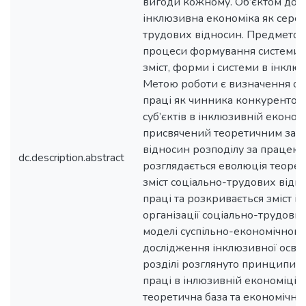
вигоди кожному. Об’єктом дос
інклюзивна економіка як сере
трудових відносин. Предметом
процеси формування системи оп
зміст, форми і системи в інклю
Метою роботи є визначення ос
праці як чинника конкурентос
суб’єктів в інклюзивній економ
присвячений теоретичним зас
відносин розподілу за працею.
dc.description.abstract
розглядається еволюція теорет
зміст соціально-трудових відно
праці та розкривається зміст і
організації соціально-трудових
моделі суспільно-економічного
дослідження інклюзивної освіт
розділі розглянуто принципи т
праці в інлюзивній економіці. 
теоретична база та економічній