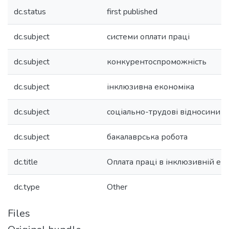
dc.status
first published
dc.subject
системи оплати праці
dc.subject
конкурентоспроможність
dc.subject
інклюзивна економіка
dc.subject
соціально-трудові відносини
dc.subject
бакалаврська робота
dc.title
Оплата праці в інклюзивній ек
dc.type
Other
Files