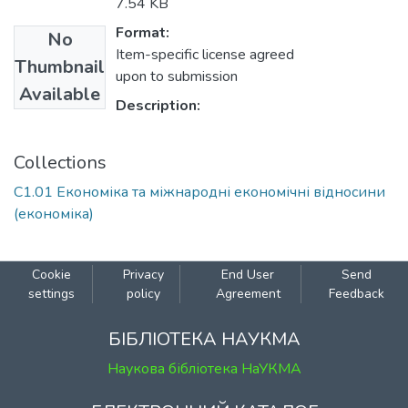
7.54 KB
Format:
No
Item-specific license agreed
Thumbnail
upon to submission
Available
Description:
Collections
С1.01 Економіка та міжнародні економічні відносини
(економіка)
Cookie
Privacy
End User
Send
settings
policy
Agreement
Feedback
БІБЛІОТЕКА НАУКМА
Наукова бібліотека НаУКМА