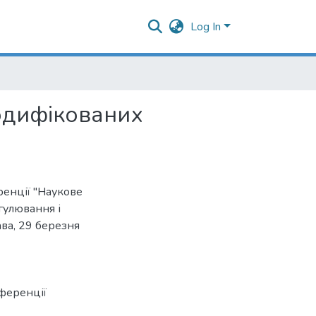
Log In
одифікованих
енції "Наукове
гулювання і
ава, 29 березня
ференції