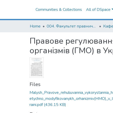
Communities & Collections
All of DSpace
Home
004. Факультет правничих наук
Правове регулюванн
організмів (ГМО) в Ук
Files
Malysh_Pravove_rehuliuvannia_vykorystannia_
etychno_modyfikovanykh_orhanizmiv(HMO)_v_
raini.pdf
(436.15 KB)