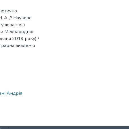
нетично
. А. // Наукове
гулювання і
али Міжнародної
резня 2019 року) /
 аграрна академія
ені Андрія