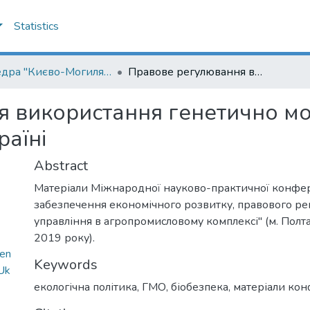
Statistics
Кафедра "Києво-Могилянська школа врядування імені Андрія Мелешевича"
Правове регулювання використання генетично модифікованих організмів (ГМО) в Україні
я використання генетично м
раїні
Abstract
Матеріали Міжнародної науково-практичної конфер
забезпечення економічного розвитку, правового ре
управління в агропромисловому комплексі" (м. Полт
2019 року).
hen
Keywords
Uk
екологічна політика
,
ГМО
,
біобезпека
,
матеріали кон