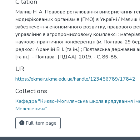
Citation
Малиш Н. А. Правове регулювання використання ге
модифікованих організмів (ГМО) в Україні / Малиш Н
забезпечення економічного розвитку, правового ре
управління в агропромисловому комплексі : матері
науково-практичної конференції (м. Полтава, 29 бе
редкол.: Аранчій В. І. [та ін.] ; Полтавська державна
[та ін.]. - Полтава : [ПДАА], 2019. - С. 86-88.
URI
https://ekmair.ukma.edu.ua/handle/123456789/17842
Collections
Кафедра "Києво-Могилянська школа врядування ім
Мелешевича"
Full item page