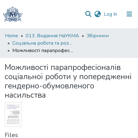
(current)
Log In
Communities
Home
013. Видання НаУКМА
Збірники
&
Соціальна робота та розвиток мереж соціальної підтримки : конференція молодих науковців
Collections
Можливості парапрофесіоналів соціальної роботи у попередженні гендерно-обумовленого насильства
All of DSpace
Можливості парапрофесіоналів
соціальної роботи у попередженні
Statistics
гендерно-обумовленого
насильства
Files