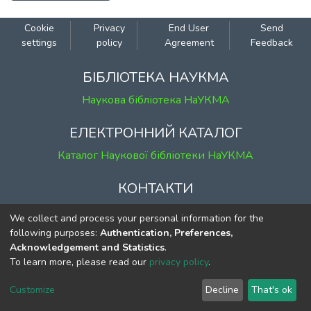
Cookie
Privacy
End User
Send
settings
policy
Agreement
Feedback
БІБЛІОТЕКА НАУКМА
Наукова бібліотека НаУКМА
ЕЛЕКТРОННИЙ КАТАЛОГ
Каталог Наукової бібліотеки НаУКМА
КОНТАКТИ
м. Київ, вул. Григорія Сковороди, 2
We collect and process your personal information for the
к. 1, к. 120
following purposes:
Authentication, Preferences,
Acknowledgement and Statistics
.
тел.
(044) 463-69-31
To learn more, please read our
privacy policy
.
ekmair@ukma.edu.ua
Customize
Decline
That's ok