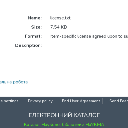
Name:
license.txt
Size:
7.54 KB
Format:
Item-specific license agreed upon to s
Description:
іальна робота
e settings
Privacy policy
End User Agreement
Send Fee
ЕЛЕКТРОННИЙ КАТАЛОГ
Каталог Наукової бібліотеки НаУКМА