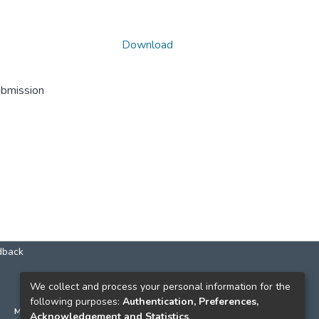
Download
ubmission
dback
КОНТАКТИ
We collect and process your personal information for the
following purposes:
Authentication, Preferences,
м. Київ, вул. Григорія Сковороди, 2
Acknowledgement and Statistics
.