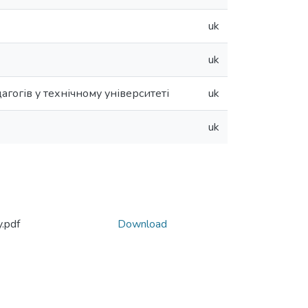
uk
uk
гогів у технічному університеті
uk
uk
.pdf
Download