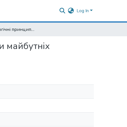
Log In
Методологічні принципи багаторівневої підготовки майбутніх інженерів-педагогів у технічному університеті
и майбутніх