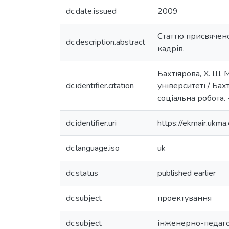
dc.date.issued
2009
Статтю присвячено
dc.description.abstract
кадрів.
Бахтіярова, Х. Ш.
dc.identifier.citation
університеті / Бах
соціальна робота. 
dc.identifier.uri
https://ekmair.uk
dc.language.iso
uk
dc.status
published earlier
dc.subject
проектування
dc.subject
інженерно-педаго