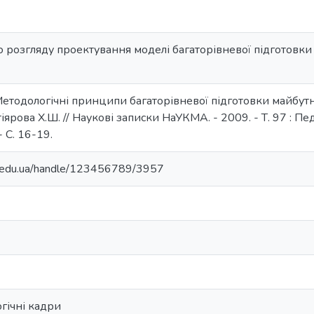
 розгляду проектування моделі багаторівневої підготовк
 Методологічні принципи багаторівневої підготовки майбутн
тіярова Х.Ш. // Наукові записки НаУКМА. - 2009. - Т. 97 : Пед
- С. 16-19.
ma.edu.ua/handle/123456789/3957
гічні кадри