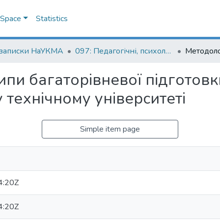
DSpace
Statistics
 записки НаУКМА
097: Педагогічні, психологічні науки та соціальна робота
пи багаторівневої підготовк
 технічному університеті
Simple item page
4:20Z
4:20Z