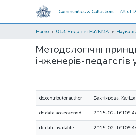
Communities & Collections
All of 
Home
013. Видання НаУКМА
Наукові
Методологічні принци
інженерів-педагогів у
dc.contributor.author
Бахтіярова, Халіда
dc.date.accessioned
2015-02-16T09:4
dc.date.available
2015-02-16T09:4