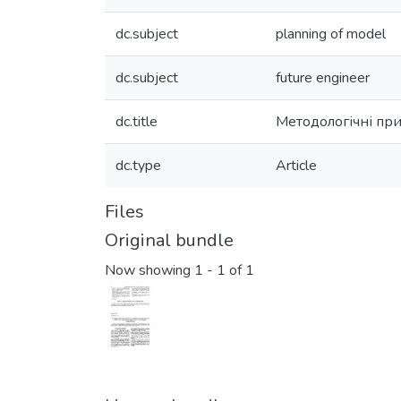
dc.subject
planning of model
dc.subject
future engineer
dc.title
Методологічні при
dc.type
Article
Files
Original bundle
Now showing
1 - 1 of 1