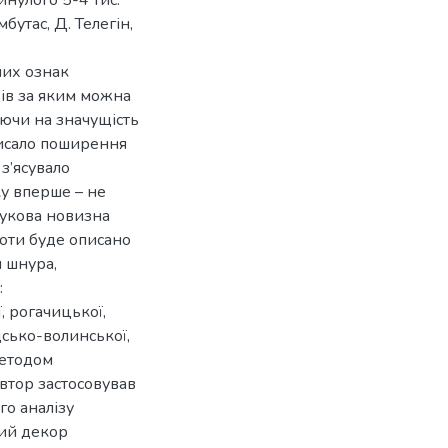
нулого 5-4 тис.
бутас, Д. Телегін,
них ознак
ів за яким можна
аючи на значущість
писало поширення
з’ясувало
ку вперше – не
Наукова новизна
боти буде описано
 шнура,
:
, рогачицької,
одсько-волинської,
методом
автор застосовував
го аналізу
вий декор