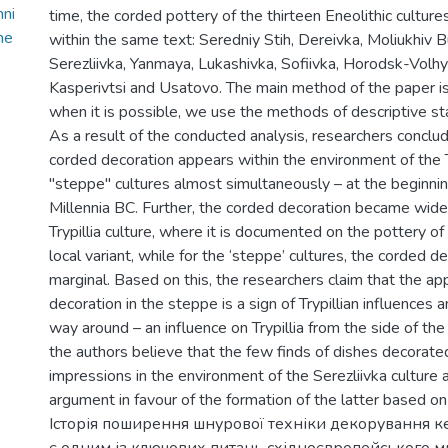
ni
time, the corded pottery of the thirteen Eneolithic culture
ne
within the same text: Seredniy Stih, Dereivka, Moliukhiv 
Serezliivka, Yanmaya, Lukashivka, Sofiivka, Horodsk-Volhyn
Kasperivtsi and Usatovo. The main method of the paper is 
when it is possible, we use the methods of descriptive sta
As a result of the conducted analysis, researchers conclud
corded decoration appears within the environment of the T
"steppe" cultures almost simultaneously – at the beginnin
Millennia BC. Further, the corded decoration became wide
Trypillia culture, where it is documented on the pottery of 
local variant, while for the ‘steppe’ cultures, the corded d
marginal. Based on this, the researchers claim that the ap
decoration in the steppe is a sign of Trypillian influences 
way around – an influence on Trypillia from the side of the 
the authors believe that the few finds of dishes decorate
impressions in the environment of the Serezliivka culture a
argument in favour of the formation of the latter based on t
Історія поширення шнурової техніки декорування к