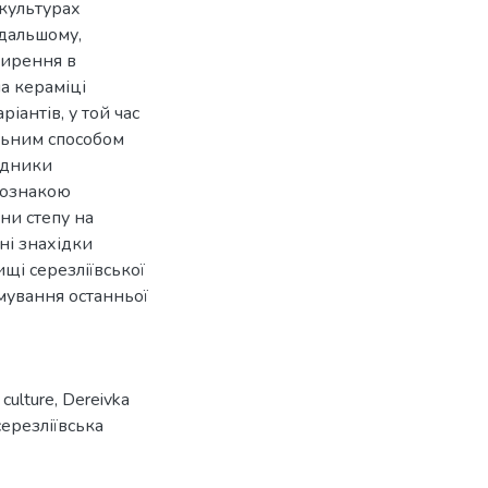
 культурах
одальшому,
ширення в
а кераміці
іантів, у той час
альним способом
лідники
 ознакою
они степу на
ні знахідки
щі серезліївської
мування останньої
culture
,
Dereivka
серезліївська