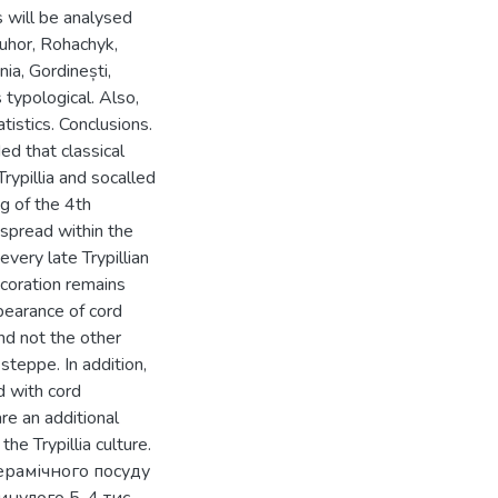
s will be analysed
Buhor, Rohachyk,
ia, Gordinești,
typological. Also,
tistics. Conclusions.
ed that classical
rypillia and socalled
g of the 4th
spread within the
every late Trypillian
ecoration remains
pearance of cord
and not the other
steppe. In addition,
d with cord
re an additional
he Trypillia culture.
ерамічного посуду