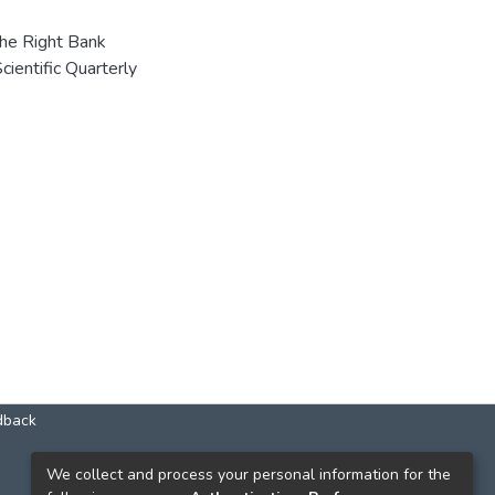
the Right Bank
cientific Quarterly
dback
КОНТАКТИ
We collect and process your personal information for the