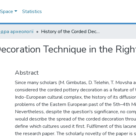
DSpace
Statistics
дра археології
History of the Corded Decoration Technique in the Right Bank Ukraine During the Eneolithic
Decoration Technique in the Rig
Abstract
Since many scholars (M. Gimbutas, D. Telehin, T. Movsha a
considered the corded pottery decoration as a feature of 
Indo-European cultural complex, the history of its diffusio
problems of the Eastern European past of the 5th–4th Mi
Nevertheless, despite the question's significance, no co
would describe the spread of the corded decoration thro
define which cultures used it first. Fulfilment of this lacun
the research paper. The scholarly novelty of the paper is su