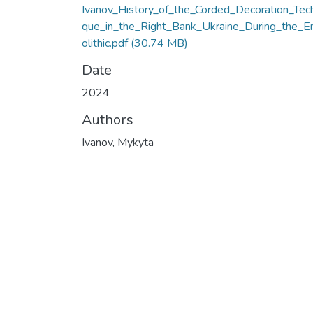
Ivanov_History_of_the_Corded_Decoration_Tech
que_in_the_Right_Bank_Ukraine_During_the_E
olithic.pdf
(30.74 MB)
Date
2024
Authors
Ivanov, Mykyta