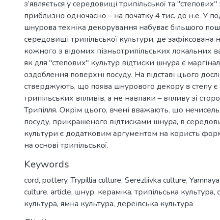
з’являється у середовищі трипільської та "степових"
приблизно одночасно – на початку 4 тис. до н.е. У п
шнурова техніка декорування набуває більшого по
середовищі трипільської культури, де зафіксована н
кожного з відомих пізньотрипільських локальних вар
як для "степових" культур відтиски шнура є маргін
оздоблення поверхні посуду. На підставі цього дос
стверджують, що поява шнурового декору в степу є
трипільських впливів, а не навпаки – впливу зі стор
Трипілля. Окрім цього, вчені вважають, що нечисель
посуду, прикрашеного відтисками шнура, в середови
культури є додатковим аргументом на користь фор
на основі трипільської.
Keywords
cord
,
pottery
,
Trypillia culture
,
Serezliivka culture
,
Yamnaya 
culture
,
article
,
шнур
,
кераміка
,
трипільська культура
,
культура
,
ямна культура
,
дереївська культура