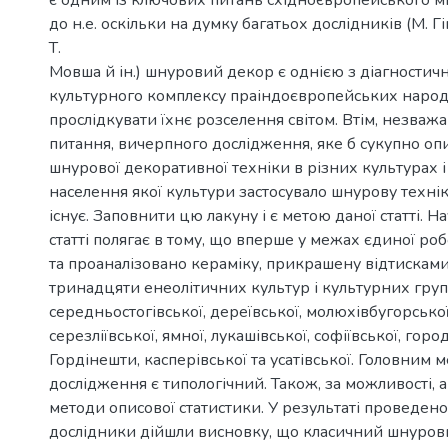
є одним із ключових питань східноєвропейського ми
до н.е. оскільки на думку багатьох дослідників (М. Гім
Т.
Мовша й ін.) шнуровий декор є однією з діагностич
культурного комплексу праіндоєвропейських народ
прослідкувати їхнє розселення світом. Втім, незваж
питання, вичерпного дослідження, яке б сукупно о
шнурової декоративної техніки в різних культурах і 
населення якої культури застосувало шнурову техні
існує. Заповнити цю лакуну і є метою даної статті. 
статті полягає в тому, що вперше у межах єдиної ро
та проаналізовано кераміку, прикрашену відтисками
тринадцяти енеолітичних культур і культурних груп
середньостогівської, дереївської, молюхівбугорської
серезліївської, ямної, лукашівської, софіївської, гор
Гордінешти, касперівської та усатівської. Головним 
дослідження є типологічний. Також, за можливості, 
методи описової статистики. У результаті проведено
дослідники дійшли висновку, що класичний шнуро