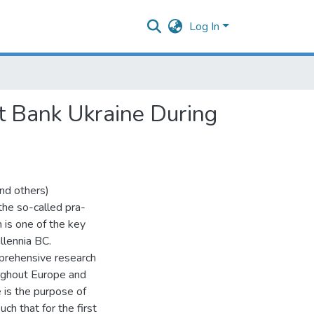
Log In
ht Bank Ukraine During
nd others)
the so-called pra-
n is one of the key
llennia BC.
mprehensive research
ughout Europe and
e is the purpose of
ch that for the first