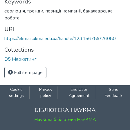
Keywords
еволюція
,
тренди
,
позиції компанії
,
бакалаврська
робота
URI
https://ekmair.ukma.edu.ua/handle/123456789/26080
Collections
D5 Маркетинг
Full item page
Cookie
Privacy
End User
Send
settings
policy
Agreement
Feedback
БІБЛІОТЕКА НАУКМА
Наукова бібліотека НаУКМА