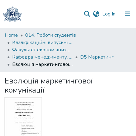
(current)
Log In
Communities
Home
014. Роботи студентів
&
Кваліфікаційні випускні роботи здобувачів вищої освіти бакалаврських програм
Collections
Факультет економічних наук
Кафедра менеджменту, маркетингу та підприємництва
D5 Маркетинг
All of DSpace
Еволюція маркетингової комунікації
Statistics
Еволюція маркетингової
комунікації