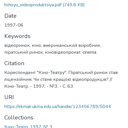
hchoyu_videoproduktsiya.pdf
(749.8 KB)
Date
1997-06
Keywords
відеоринок
,
кіно
,
американський виробник
,
піратський ринок
,
кіновідеопрокат
,
cinema
Citation
Кореспондент "Кіно-Театру". Піратський ринок став
ліцензійним. Чи стане кращою відеопродукція? //
Кіно-Театр. - 1997. - №3. - С. 63.
URI
https://ekmair.ukma.edu.ua/handle/123456789/5044
Collections
Кіно-Театр. 1997. № 3