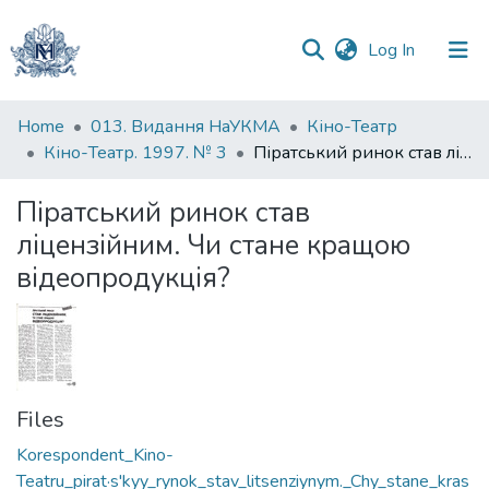
(current)
Log In
Communities
Home
013. Видання НаУКМА
Кіно-Театр
&
Кіно-Театр. 1997. № 3
Піратський ринок став ліцензійним. Чи стане кращою відеопродукція?
Collections
Піратський ринок став
All of DSpace
ліцензійним. Чи стане кращою
відеопродукція?
Statistics
Files
Korespondent_Kino-
Teatru_pirat·s'kyy_rynok_stav_litsenziynym._Chy_stane_kras