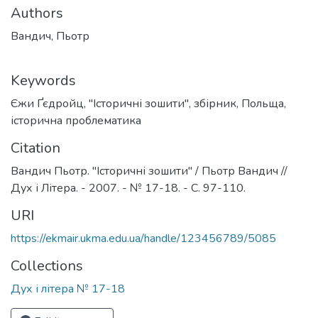
Authors
Вандич, Пьотр
Keywords
Єжи Ґєдройц
,
"Історичні зошити"
,
збірник
,
Польща
,
історична проблематика
Citation
Вандич Пьотр. "Історичні зошити" / Пьотр Вандич //
Дух і Літера. - 2007. - № 17-18. - C. 97-110.
URI
https://ekmair.ukma.edu.ua/handle/123456789/5085
Collections
Дух і літера № 17-18