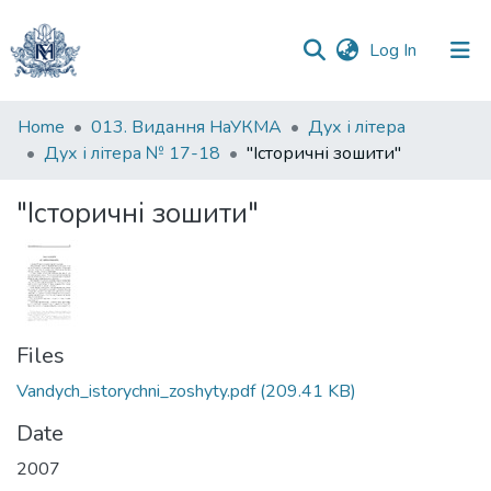
(current)
Log In
Communities
Home
013. Видання НаУКМА
Дух і літера
&
Дух і літера № 17-18
"Історичні зошити"
Collections
"Історичні зошити"
All of DSpace
Statistics
Files
Vandych_istorychni_zoshyty.pdf
(209.41 KB)
Date
2007