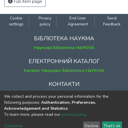
Full item page
Cookie
Privacy
End User
Send
settings
policy
Agreement
Feedback
БІБЛІОТЕКА НАУКМА
Наукова бібліотека НаУКМА
ЕЛЕКТРОННИЙ КАТАЛОГ
Каталог Наукової бібліотеки НаУКМА
КОНТАКТИ
м. Київ, вул. Григорія Сковороди, 2
We collect and process your personal information for the
к. 1, к. 120
following purposes:
Authentication, Preferences,
Acknowledgement and Statistics
.
тел.
(044) 463-69-31
To learn more, please read our
privacy policy
.
ekmair@ukma.edu.ua
Customize
Decline
That's ok