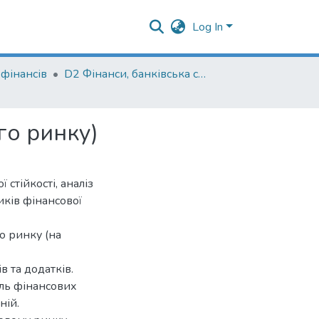
Log In
фінансів
D2 Фінанси, банківська справа, страхування та фондовий ринок
го ринку)
стійкості, аналіз
иків фінансової
о ринку (на
в та додатків.
оль фінансових
ній.