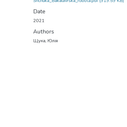
Shchuka_Bakalavrska_robota.pdf
(919.59 KB)
Date
2021
Authors
Щука, Юлія