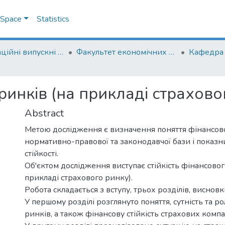
DSpace
Statistics
Кваліфікаційні випускні роботи здобувачів вищої освіти бакалаврських програм
Факультет економічних наук
Кафедра 
 ринків (на прикладі страхово
Abstract
Метою дослідження є визначення поняття фінансової 
нормативно-правової та законодавчої бази і показн
стійкості.
Об'єктом дослідження виступає стійкість фінансовог
прикладі страхового ринку).
Робота складається з вступу, трьох розділів, висновкі
У першому розділі розглянуто поняття, сутність та р
ринків, а також фінансову стійкість страхових компа