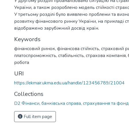
У другому розділі проаналізовано ситуацію на стра
України, а також розроблено модель стійкості страх
У третьому розділі було виявлено проблеми та виз
розвитку фінансового ринку України, на прикладі с
відображено зарубіжний досвід країн.
Keywords
фінансовий ринок
,
фінансова стійкість
,
страховий р
платоспроможність
,
стабільність
,
страхова компанія
,
робота
URI
https://ekmair.ukma.edu.ua/handle/123456789/21004
Collections
D2 Фінанси, банківська справа, страхування та фон
Full item page