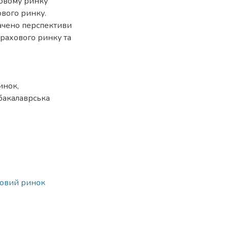
ховому ринку
ового ринку.
начено перспективи
трахового ринку та
инок
,
бакалаврська
довий ринок