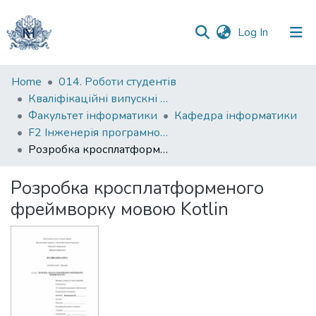
(current)
Log In
Communities
Home
014. Роботи студентів
&
Кваліфікаційні випускні роботи здобувачів вищої освіти бакалаврських програм
Collections
Факультет інформатики
Кафедра інформатики
F2 Інженерія програмного забезпечення
All of DSpace
Розробка кросплатформеного фреймворку мовою Kotlin
Statistics
Розробка кросплатформеного
фреймворку мовою Kotlin