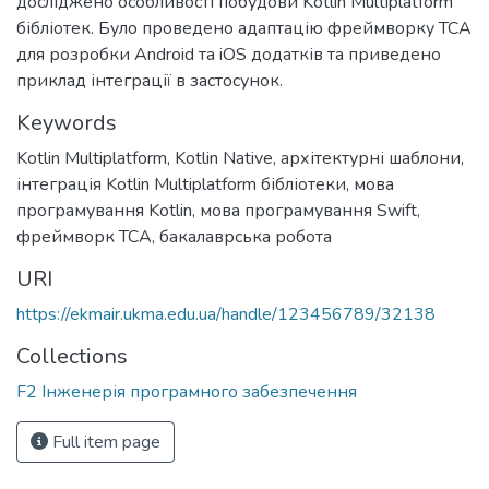
досліджено особливості побудови Kotlin Multiplatform
бібліотек. Було проведено адаптацію фреймворку TCA
для розробки Android та iOS додатків та приведено
приклад інтеграції в застосунок.
Keywords
Kotlin Multiplatform
,
Kotlin Native
,
архітектурні шаблони
,
інтеграція Kotlin Multiplatform бібліотеки
,
мова
програмування Kotlin
,
мова програмування Swift
,
фреймворк TCA
,
бакалаврська робота
URI
https://ekmair.ukma.edu.ua/handle/123456789/32138
Collections
F2 Інженерія програмного забезпечення
Full item page