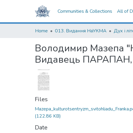
Communities & Collections
All of 
Home
013. Видання НаУКМА
Дух і лі
Володимир Мазепа "Ку
Видавець ПАРАПАН, 20
Files
Mazepa_kulturotsentryzm_svitohliadu_Franka.p
(122.86 KB)
Date