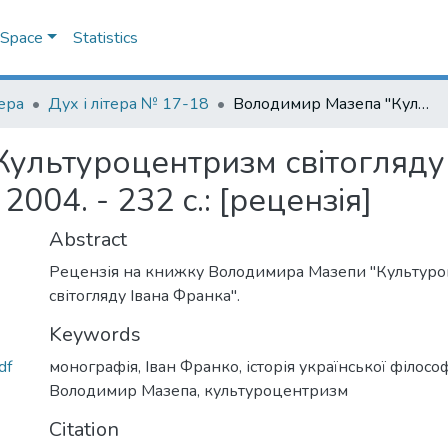
DSpace
Statistics
тера
Дух і літера № 17-18
Володимир Мазепа "Культуроцентризм світогляду Івана Франка" / К.: Видавець ПАРАПАН, 2004. - 232 с.: [рецензія]
льтуроцентризм світогляду І
04. - 232 с.: [рецензія]
Abstract
Рецензія на книжку Володимира Мазепи "Культур
світогляду Івана Франка".
Keywords
df
монографія
,
Іван Франко
,
історія української філософ
Володимир Мазепа
,
культуроцентризм
Citation