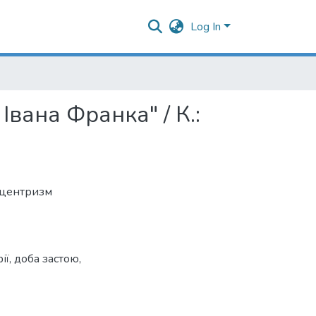
Log In
вана Франка" / К.:
оцентризм
ії
,
доба застою
,