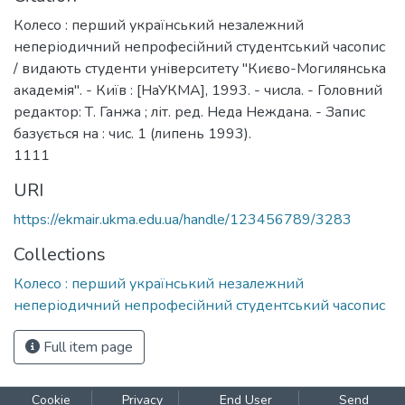
Колесо : перший український незалежний
неперіодичний непрофесійний студентський часопис
/ видають студенти університету "Києво-Могилянська
академія". - Київ : [НаУКМА], 1993. - числа. - Головний
редактор: Т. Ганжа ; літ. ред. Неда Неждана. - Запис
базується на : чис. 1 (липень 1993).
1111
URI
https://ekmair.ukma.edu.ua/handle/123456789/3283
Collections
Колесо : перший український незалежний
неперіодичний непрофесійний студентський часопис
Full item page
Cookie
Privacy
End User
Send