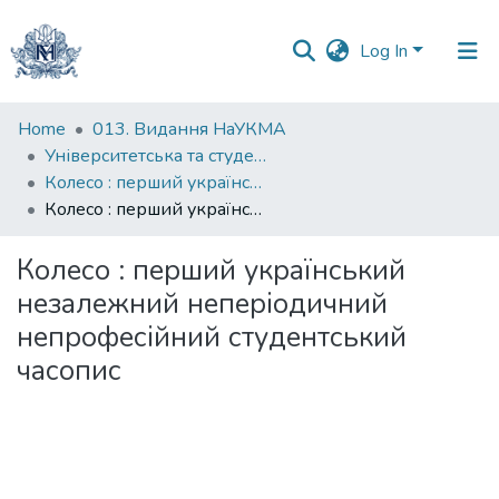
Log In
Communities
Home
013. Видання НаУКМА
&
Університетська та студентська періодика
Collections
Колесо : перший український незалежний неперіодичний непрофесійний студентський часопис
Колесо : перший український незалежний неперіодичний непрофесійний студентський часопис
All of DSpace
Колесо : перший український
Statistics
незалежний неперіодичний
непрофесійний студентський
часопис