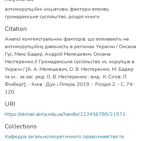
антикорупційні ініціативи
,
фактори впливу
,
громадянське суспільство
,
розділ книги
Citation
Аналіз контекстуальних факторів, що впливають на
антикорупційну діяльність в регіонах України / Оксана
Гус, Макс Бадер, Андрій Мелешевич, Оксана
Нестеренко // Громадянське суспільство vs. корупція в
Україні / [А. А. Мелешевич, О. В. Нестеренко, М. Бадер
та ін. ; за заг. ред. О. В. Нестеренко ; вид.: К. Сігов, Л.
Фінберг]. - Київ : Дух і Літера, 2019. - Розділ 2. - С. 74-
120.
URI
https://ekmair.ukma.edu.ua/handle/123456789/21971
Collections
Кафедра загальнотеоретичного правознавства та