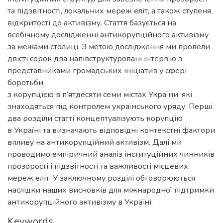
та підзвітності, локальних мереж еліт, а також ступеня
відкритості до активізму. Стаття базується на
всебічному дослідженні антикорупційного активізму
за межами столиці. З метою дослідження ми провели
двісті сорок два напівструктуровані інтерв’ю з
представниками громадських ініціатив у сфері
боротьби
з корупцією в п’ятдесяти семи містах України, які
знаходяться під контролем українського уряду. Перші
два розділи статті концептуалізують корупцію
в Україні та визначають відповідні контекстні фактори
впливу на антикорупційний активізм. Далі ми
проводимо емпіричний аналіз інституційних чинників
прозорості і підзвітності та важливості місцевих
мереж еліт. У заключному розділі обговорюються
наслідки наших висновків для міжнародної підтримки
антикорупційного активізму в Україні.
Keywords