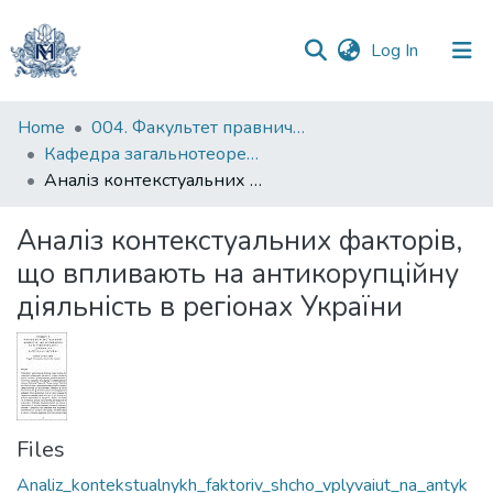
(current)
Log In
Communities
Home
004. Факультет правничих наук
&
Кафедра загальнотеоретичного правознавства та публічного права
Collections
Аналіз контекстуальних факторів, що впливають на антикорупційну діяльність в регіонах України
All of DSpace
Аналіз контекстуальних факторів,
що впливають на антикорупційну
Statistics
діяльність в регіонах України
Files
Analiz_kontekstualnykh_faktoriv_shcho_vplyvaiut_na_antyk