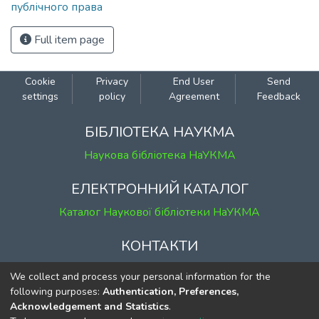
публічного права
Full item page
Cookie
Privacy
End User
Send
settings
policy
Agreement
Feedback
БІБЛІОТЕКА НАУКМА
Наукова бібліотека НаУКМА
ЕЛЕКТРОННИЙ КАТАЛОГ
Каталог Наукової бібліотеки НаУКМА
КОНТАКТИ
м. Київ, вул. Григорія Сковороди, 2
We collect and process your personal information for the
к. 1, к. 120
following purposes:
Authentication, Preferences,
Acknowledgement and Statistics
.
тел.
(044) 463-69-31