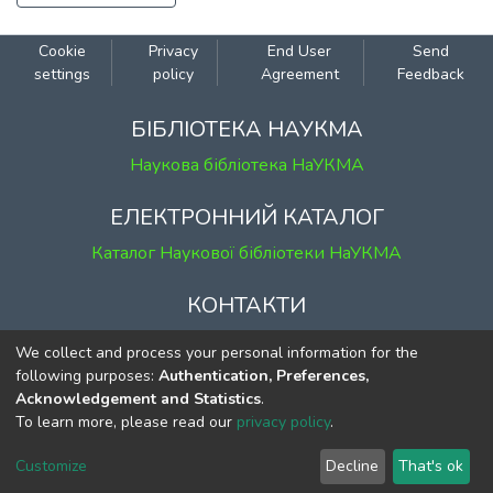
Cookie
Privacy
End User
Send
settings
policy
Agreement
Feedback
БІБЛІОТЕКА НАУКМА
Наукова бібліотека НаУКМА
ЕЛЕКТРОННИЙ КАТАЛОГ
Каталог Наукової бібліотеки НаУКМА
КОНТАКТИ
м. Київ, вул. Григорія Сковороди, 2
We collect and process your personal information for the
к. 1, к. 120
following purposes:
Authentication, Preferences,
Acknowledgement and Statistics
.
тел.
(044) 463-69-31
To learn more, please read our
privacy policy
.
ekmair@ukma.edu.ua
Customize
Decline
That's ok