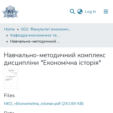
(current)
Log In
Communities
Home
002. Факультет економічних наук
&
Кафедра економічної теорії
Collections
Навчально-методичний комплекс дисципліни "Економічна історія"
All of DSpace
Навчально-методичний комплекс
дисципліни "Економічна історія"
Statistics
Files
NKD_«Ekonomichna_istoriia».pdf
(292.89 KB)