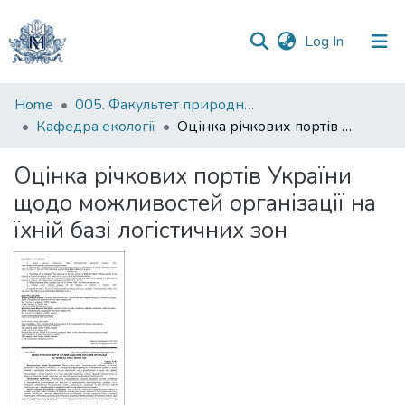
(current)
Log In
Communities
Home
005. Факультет природничих наук
&
Кафедра екології
Оцінка річкових портів України щодо можливостей організації на їхній базі логістичних зон
Collections
Оцінка річкових портів України
All of DSpace
щодо можливостей організації на
їхній базі логістичних зон
Statistics