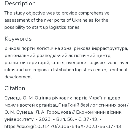
Description
The study objective was to provide comprehensive
assessment of the river ports of Ukraine as for the
possibility to start up logistics zones.
Keywords
річкові порти
,
логістична зона
,
річкова інфраструктура
,
регіональний розподільчий логістичний центр
,
розвиток територій
,
стаття
,
river ports
,
logistics zone
,
river
infrastructure
,
regional distribution logistics center
,
territorial
development
Citation
Сумець О. М. Оцінка річкових портів України щодо
можливостей організації на їхній базі логістичних зон /
О. М. Сумець, Л. А. Горошкова // Економічний вісник
університету. - 2023. - Вип. 56. - С. 37-49. -
https://doi.org/10.31470/2306-546X-2023-56-37-49