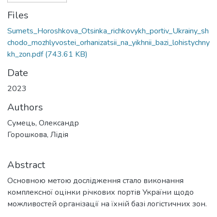
Files
Sumets_Horoshkova_Otsinka_richkovykh_portiv_Ukrainy_sh
chodo_mozhlyvostei_orhanizatsii_na_yikhnii_bazi_lohistychny
kh_zon.pdf
(743.61 KB)
Date
2023
Authors
Сумець, Олександр
Горошкова, Лідія
Abstract
Основною метою дослідження стало виконання
комплексної оцінки річкових портів України щодо
можливостей організації на їхній базі логістичних зон.