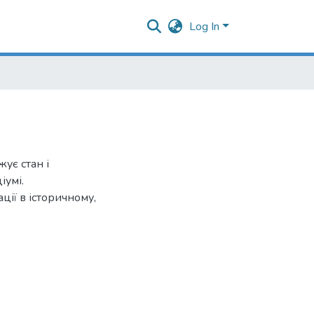
Log In
ує стан і
іумі.
ції в історичному,