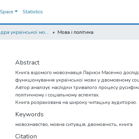
DSpace
Statistics
Кафедра української мови
Мова і політика
Abstract
Книга відомого мовознавця Лариси Масенко дослідж
функціонування української мови у двомовному соц
Автор аналізує наслідки тривалого процесу русифіка
політичному і соціальному аспектах.
Книга розрахована на широку читацьку аудиторію.
Keywords
мовознавство
,
мовна ситуація
,
двомовність
,
книга
Citation