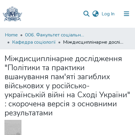
(current)
Log In
Communities
Home
006. Факультет соціальних наук і соціальних технологій
&
Кафедра соціології
Міждисциплінарне дослідження "Політики та практики вшанування пам'яті загиблих військових у російсько-українській війні на Сході України" : скорочена версія з основними результатами
Collections
Міждисциплінарне дослідження
All of DSpace
"Політики та практики
вшанування пам'яті загиблих
Statistics
військових у російсько-
українській війні на Сході України"
: скорочена версія з основними
результатами