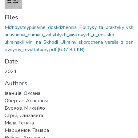
Files
Mizhdystsyplinarne_doslidzhennia_Polityky_ta_praktyky_vsh
anuvannia_pamiati_zahyblykh_viiskovykh_u_rosiisko-
ukrainskii_viini_na_Skhodi_Ukrainy_skorochena_versiia_z_osn
ovnymy_rezultatamy.pdf
(637.93 KB)
Date
2021
Authors
Іванців, Оксана
Обертас, Анастасія
Бурков, Михайло
Стрій, Єлизавета
Мала, Тетяна
Марценюк, Тамара
Рябчук, Анастасія