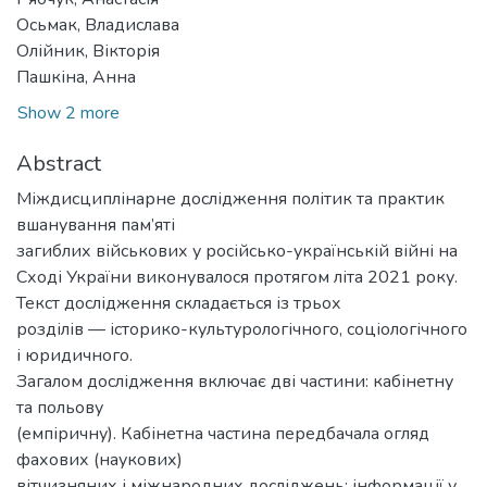
Осьмак, Владислава
Олійник, Вікторія
Пашкіна, Анна
Show 2 more
Abstract
Міждисциплінарне дослідження політик та практик
вшанування пам’яті
загиблих військових у російсько-українській війні на
Сході України виконувалося протягом літа 2021 року.
Текст дослідження складається із трьох
розділів — історико-культурологічного, соціологічного
і юридичного.
Загалом дослідження включає дві частини: кабінетну
та польову
(емпіричну). Кабінетна частина передбачала огляд
фахових (наукових)
вітчизняних і міжнародних досліджень; інформації у