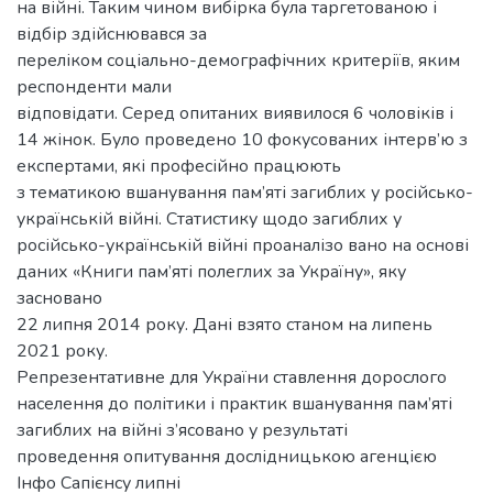
на війні. Таким чином вибірка була таргетованою і
відбір здійснювався за
переліком соціально-демографічних критеріїв, яким
респонденти мали
відповідати. Серед опитаних виявилося 6 чоловіків і
14 жінок. Було проведено 10 фокусованих інтерв’ю з
експертами, які професійно працюють
з тематикою вшанування пам’яті загиблих у російсько-
українській війні. Статистику щодо загиблих у
російсько-українській війні проаналізо вано на основі
даних «Книги пам’яті полеглих за Україну», яку
засновано
22 липня 2014 року. Дані взято станом на липень
2021 року.
Репрезентативне для України ставлення дорослого
населення до політики і практик вшанування пам’яті
загиблих на війні з’ясовано у результаті
проведення опитування дослідницькою агенцією
Інфо Сапієнсу липні