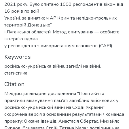
2021 року. Було опитано 1000 респондентів віком від
16 років по всій
Україні, за винятком АР Крим та непідконтрольних
територій Донецької
і Луганської областей. Метод опитування — особисте
інтерв’ю вдома
у респондента з використанням планшетів (САРІ)
Keywords
російсько-українська війна
,
загиблі на війні
,
статистика
Citation
Міждисциплінарне дослідження "Політики та
практики вшанування пам'яті загиблих військових у
російсько-українській війні на Сході України" :
скорочена версія з основними результатами / команда
проекту: Оксана Іванців, Анастасія Обертас, Михайло
Бурков, Єлизавета Стрій, Тетяна Мала ; дослідницька