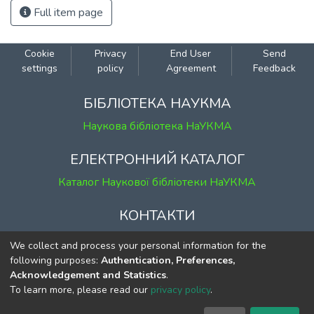
Full item page
Cookie
Privacy
End User
Send
settings
policy
Agreement
Feedback
БІБЛІОТЕКА НАУКМА
Наукова бібліотека НаУКМА
ЕЛЕКТРОННИЙ КАТАЛОГ
Каталог Наукової бібліотеки НаУКМА
КОНТАКТИ
м. Київ, вул. Григорія Сковороди, 2
We collect and process your personal information for the
к. 1, к. 120
following purposes:
Authentication, Preferences,
Acknowledgement and Statistics
.
тел.
(044) 463-69-31
To learn more, please read our
privacy policy
.
ekmair@ukma.edu.ua