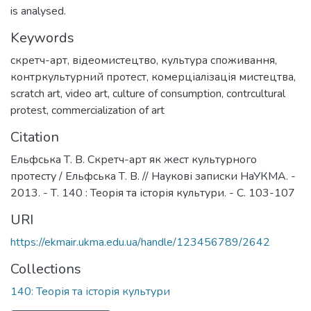
is analysed.
Keywords
скретч-арт
,
відеомистецтво
,
культура споживання
,
контркультурний протест
,
комерціалізація мистецтва
,
scratch art
,
video art
,
culture of consumption
,
contrcultural
protest
,
commercialization of art
Citation
Ельфська Т. В. Скретч-арт як жест культурного
протесту / Ельфська Т. В. // Наукові записки НаУКМА. -
2013. - Т. 140 : Теорія та історія культури. - С. 103-107
URI
https://ekmair.ukma.edu.ua/handle/123456789/2642
Collections
140: Теорія та історія культури