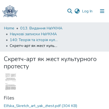
(current)
Log In
Communities
Home
013. Видання НаУКМА
&
Наукові записки НаУКМА
Collections
140: Теорія та історія культури
Скретч-арт як жест культурного протесту
All of DSpace
Скретч-арт як жест культурного
Statistics
протесту
Files
Elfska_Skretch_art_yak_zhest.pdf
(304 KB)