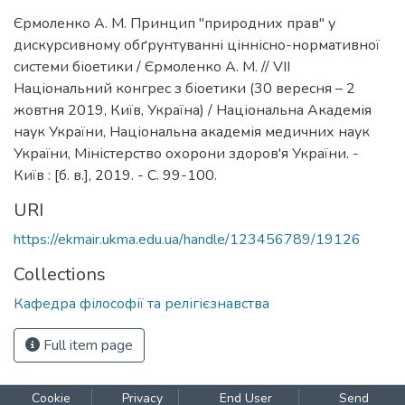
Єрмоленко А. М. Принцип "природних прав" у
дискурсивному обґрунтуванні ціннісно-нормативної
системи біоетики / Єрмоленко А. М. // VII
Національний конгрес з біоетики (30 вересня – 2
жовтня 2019, Київ, Україна) / Національна Академія
наук України, Національна академія медичних наук
України, Міністерство охорони здоров'я України. -
Київ : [б. в.], 2019. - С. 99-100.
URI
https://ekmair.ukma.edu.ua/handle/123456789/19126
Collections
Кафедра філософії та релігієзнавства
Full item page
Cookie
Privacy
End User
Send