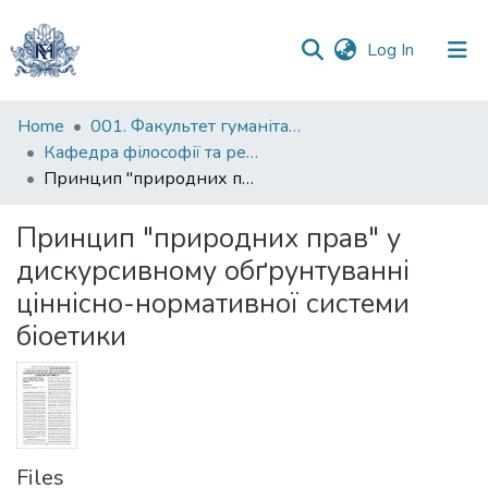
(current)
Log In
Communities
Home
001. Факультет гуманітарних наук
&
Кафедра філософії та релігієзнавства
Collections
Принцип "природних прав" у дискурсивному обґрунтуванні ціннісно-нормативної системи біоетики
All of DSpace
Принцип "природних прав" у
дискурсивному обґрунтуванні
Statistics
ціннісно-нормативної системи
біоетики
Files