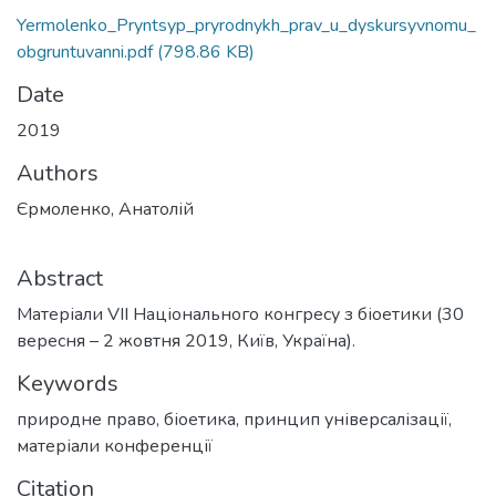
Yermolenko_Pryntsyp_pryrodnykh_prav_u_dyskursyvnomu_
obgruntuvanni.pdf
(798.86 KB)
Date
2019
Authors
Єрмоленко, Анатолій
Abstract
Матеріали VII Національного конгресу з біоетики (30
вересня – 2 жовтня 2019, Київ, Україна).
Keywords
природне право
,
біоетика
,
принцип універсалізації
,
матеріали конференції
Citation