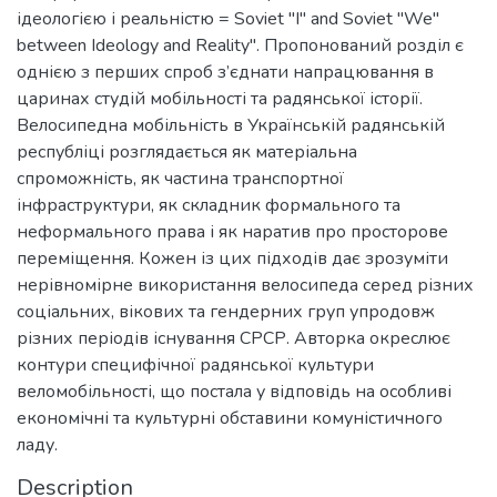
ідеологією і реальністю = Soviet "I" and Soviet "We"
between Ideology and Reality". Пропонований розділ є
однією з перших спроб з’єднати напрацювання в
царинах студій мобільності та радянської історії.
Велосипедна мобільність в Українській радянській
республіці розглядається як матеріальна
спроможність, як частина транспортної
інфраструктури, як складник формального та
неформального права і як наратив про просторове
переміщення. Кожен із цих підходів дає зрозуміти
нерівномірнe використання велосипеда серед різних
соціальних, вікових та гендерних груп упродовж
різних періодів існування СРСР. Авторка окреслює
контури специфічної радянської культури
веломобільності, що постала у відповідь на особливі
економічні та культурні обставини комуністичного
ладу.
Description