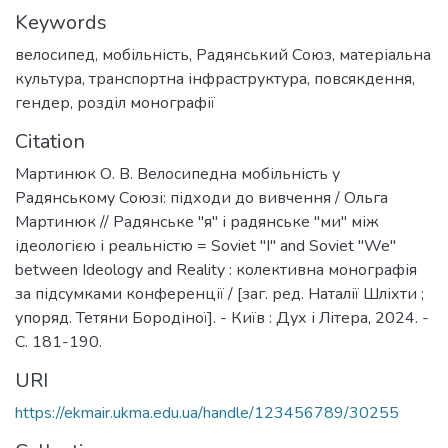
Keywords
велосипед
,
мобільність
,
Радянський Союз
,
матеріальна
культура
,
транспортна інфраструктура
,
повсякдення
,
гендер
,
розділ монографії
Citation
Мартинюк О. В. Велосипедна мобільність у
Радянському Союзі: підходи до вивчення / Ольга
Мартинюк // Радянське "я" і радянське "ми" між
ідеологією і реальністю = Soviet "I" and Soviet "We"
between Ideology and Reality : колективна монографія
за підсумками конференції / [заг. ред. Наталії Шліхти ;
упоряд. Тетяни Бородіної]. - Київ : Дух і Літера, 2024. -
C. 181-190.
URI
https://ekmair.ukma.edu.ua/handle/123456789/30255