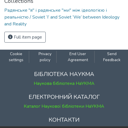
Collections
Радянське "я" і радянське "ми" між ідеологією і
реальністю / Soviet ‘I’ and Soviet ‘We’ between Ideology
and Reality
Full item page
Cookie
Privacy
End User
Send
settings
policy
Agreement
Feedback
БІБЛІОТЕКА НАУКМА
Наукова бібліотека НаУКМА
ЕЛЕКТРОННИЙ КАТАЛОГ
Каталог Наукової бібліотеки НаУКМА
КОНТАКТИ