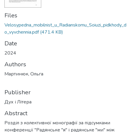
Files
Velosypedna_mobilnist_u_Radianskomu_Soiuzi_pidkhody_d
o_vyvchennia.pdf
(471.4 KB)
Date
2024
Authors
Мартинюк, Ольга
Publisher
Дух і Літера
Abstract
Розділ з колективної монографії за підсумками
конференції "Радянське "я" і радянське "ми" між