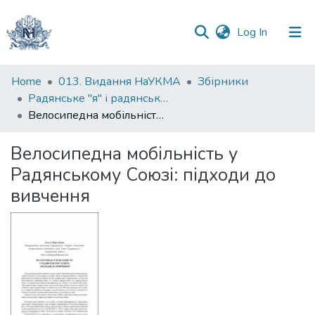
(current)
Log In
Communities
Home
013. Видання НаУКМА
Збірники
&
Радянське "я" і радянське "ми" між ідеологією і реальністю / Soviet ‘I’ and Soviet ‘We’ between Ideology and Reality
Collections
Велосипедна мобільність у Радянському Союзі: підходи до вивчення
All of DSpace
Велосипедна мобільність у
Радянському Союзі: підходи до
Statistics
вивчення