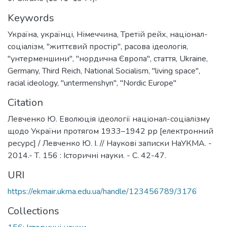
Keywords
Україна
,
українці
,
Німеччина
,
Третій рейх
,
націонал-
соціалізм
,
"життєвий простір"
,
расова ідеологія
,
"унтерменшини"
,
"нордична Європа"
,
стаття
,
Ukraine
,
Germany
,
Third Reich
,
National Socialism
,
"living space"
,
racial ideology
,
"untermenshyn"
,
"Nordic Europe"
Citation
Левченко Ю. Еволюція ідеології націонал-соціалізму
щодо України протягом 1933–1942 рр [електронний
ресурс] / Левченко Ю. І. // Наукові записки НаУКМА. -
2014.- Т. 156 : Історичні науки. - С. 42-47.
URI
https://ekmair.ukma.edu.ua/handle/123456789/3176
Collections