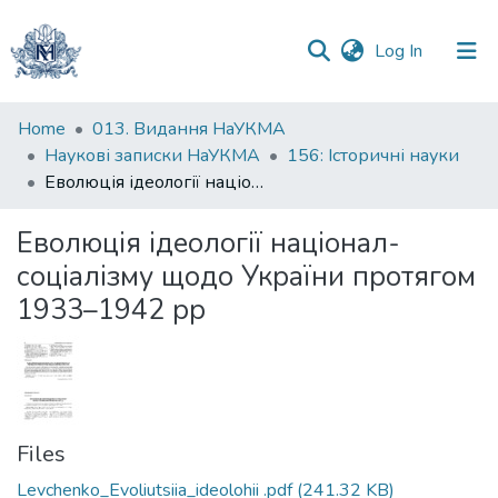
(current)
Log In
Communities
Home
013. Видання НаУКМА
&
Наукові записки НаУКМА
156: Історичні науки
Collections
Еволюція ідеології націонал-соціалізму щодо України протягом 1933–1942 рр
All of DSpace
Еволюція ідеології націонал-
соціалізму щодо України протягом
Statistics
1933–1942 рр
Files
Levchenko_Evoliutsiia_ideolohii .pdf
(241.32 KB)