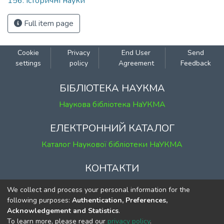
156: Історичні науки
Full item page
Cookie
Privacy
End User
Send
settings
policy
Agreement
Feedback
БІБЛІОТЕКА НАУКМА
Наукова бібліотека НаУКМА
ЕЛЕКТРОННИЙ КАТАЛОГ
Каталог Наукової бібліотеки НаУКМА
КОНТАКТИ
м. Київ, вул. Григорія Сковороди, 2
We collect and process your personal information for the
к. 1, к. 120
following purposes:
Authentication, Preferences,
Acknowledgement and Statistics
.
тел.
(044) 463-69-31
To learn more, please read our
privacy policy
.