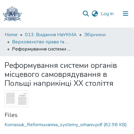
(current)
Log In
Communities
Home
013. Видання НаУКМА
Збірники
&
Верховенство права та місцеве самоврядування: тези доповідей студентів і аспірантів на ІІІ Міжнародному науково-практичному форумі з верховенства права
Collections
Реформування системи органів місцевого самоврядування в Польщі наприкінці ХХ століття
All of DSpace
Реформування системи органів
місцевого самоврядування в
Statistics
Польщі наприкінці ХХ століття
Files
Komasiuk_Reformuvannia_systemy_orhaniv.pdf
(82.98 KB)