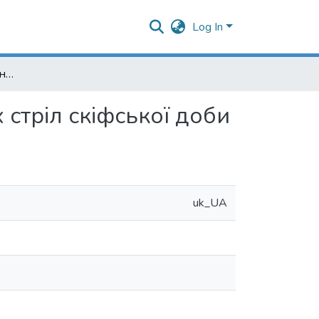
Log In
Історія вивчення міток на бронзових наконечниках стріл скіфської доби
 стріл скіфської доби
uk_UA