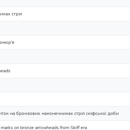
иках стріл
омор'я
heads
міток на бронзових наконечниках стріл скіфської доби
g marks on bronze arrowheads from Skiff era