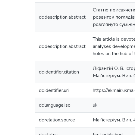
Статтю присвячено
dc.description.abstract
розвиток поглядів
розглянуто суміжн
This article is devo
dc.description.abstract
analyses developmen
holes on the hub of
Ліфантій О. В. Іст
dc.identifier.citation
Маґістеріум. Вип. 4
dc.identifier.uri
https://ekmair.uk
dc.language.iso
uk
dc.relation.source
Маґістеріум. Вип. 4
dc.status
first published