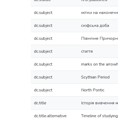
dc.subject
мітки на наконечн
dc.subject
скіфська доба
dc.subject
Північне Причорн
dc.subject
стаття
dc.subject
marks on the arrow
dc.subject
Scythian Period
dc.subject
North Pontic
dc.title
Історія вивчення 
dc.title.alternative
Timeline of studyin