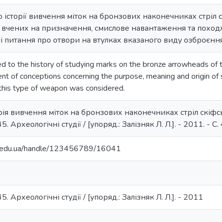
 історії вивчення міток на бронзових наконечниках стріл 
 вчених на призначення, смислове навантаження та походж
і питання про отвори на втулках вказаного виду озброєння
ted to the history of studying marks on the bronze arrowheads of 
t of conceptions concerning the purpose, meaning and origin of s
 this type of weapon was considered.
орія вивчення міток на бронзових наконечниках стріл скіфськ
5. Археологічні студії / [упоряд.: Залізняк Л. Л.]. - 2011. - С.
ma.edu.ua/handle/123456789/16041
5. Археологічні студії / [упоряд.: Залізняк Л. Л.]. - 2011