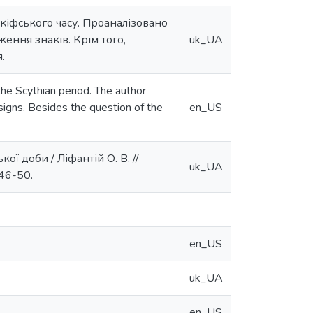
скіфського часу. Проаналізовано
ення знаків. Крім того,
uk_UA
.
the Scythian period. The author
igns. Besides the question of the
en_US
ої доби / Ліфантій О. В. //
uk_UA
 46-50.
en_US
uk_UA
en_US