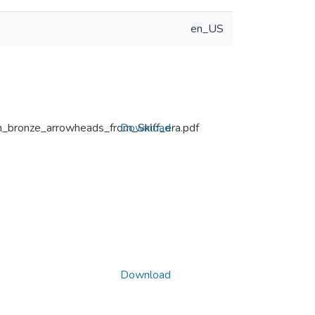
en_US
on_bronze_arrowheads_from_Skiff_era.pdf
Download
Download