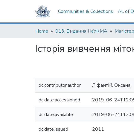
Communities & Collections
All of 
Home
013. Видання НаУКМА
Магістер
Історія вивчення міт
dc.contributor.author
Ліфантій, Оксана
dc.date.accessioned
2019-06-24T12:0
dc.date.available
2019-06-24T12:0
dc.date.issued
2011