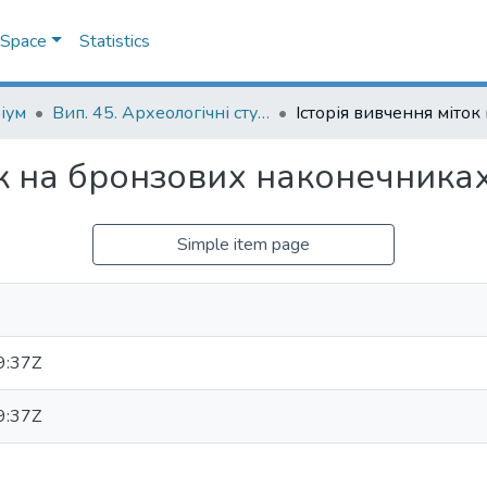
DSpace
Statistics
іум
Вип. 45. Археологічні студії
ок на бронзових наконечниках
Simple item page
9:37Z
9:37Z