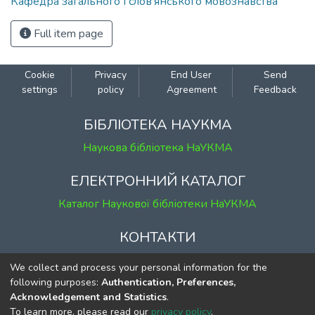
Кафедра загального і слов’янського мовознавства
Full item page
Cookie
Privacy
End User
Send
settings
policy
Agreement
Feedback
БІБЛІОТЕКА НАУКМА
Наукова бібліотека НаУКМА
ЕЛЕКТРОННИЙ КАТАЛОГ
Каталог Наукової бібліотеки НаУКМА
КОНТАКТИ
м. Київ, вул. Григорія Сковороди, 2
We collect and process your personal information for the
к. 1, к. 120
following purposes:
Authentication, Preferences,
Acknowledgement and Statistics
.
тел.
(044) 463-69-31
To learn more, please read our
privacy policy
.