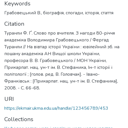
Keywords
Грабовецький В.
,
біографія
,
спогади
,
історія
,
стаття
Citation
Туранли Ф. Ґ. Слово про вчителя. З нагоди 80-річчя
академіка Володимира Грабовецького / Фергад
Туранли // На вівтар історії України : ювілейний зб. на
пошану академіка АН Вищої школи України,
професора В. В. Грабовецького / МОН України,
Прикарпат. нац. ун-т ім. В. Стефаника, Ін-т історії і
політології ; [голов. ред. В. Головчак]. - Івано-
Франківськ : [Прикарпат. нац. ун-т ім. В. Стефаника],
2008. - С. 66-68.
URI
https://ekmair.ukma.edu.ua/handle/123456789/453
Collections