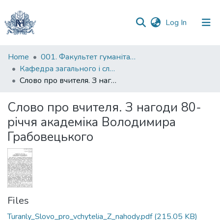
(current)
Log In
Communities
Home
001. Факультет гуманітарних наук
&
Кафедра загального і слов’янського мовознавства
Collections
Слово про вчителя. З нагоди 80-річчя академіка Володимира Грабовецького
All of DSpace
Слово про вчителя. З нагоди 80-
річчя академіка Володимира
Statistics
Грабовецького
Files
Turanly_Slovo_pro_vchytelia_Z_nahody.pdf
(215.05 KB)