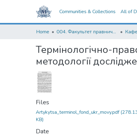
Communities & Collections
All of 
Home
004. Факультет правничих наук
Термінологічно-прав
методології дослідже
Files
Artykytsa_terminol_fond_ukr_movy.pdf
(278.1
KB)
Date