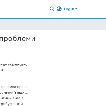
Log In
 проблеми
нду української
ня.
інгвістика права
,
ронічний підхід
,
нтний аналіз
,
трибутивний