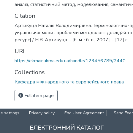
аналіз
,
статистичний метод
,
моделювання
,
семантич
Citation
Артикуца Наталія Володимирівна. Термінологічно-
української мови : проблеми методології досліджен
ресурс] / Н.В. Артикуца. - [б. м. : б. в., 2007]. - [17] с.
URI
https://ekmair.ukma.edu.ua/handle/123456789/2440
Collections
Кафедра міжнародного та європейського права
Full item page
e settings
Privacy policy
End User Agreement
Send Fee
ЕЛЕКТРОННИЙ КАТАЛОГ