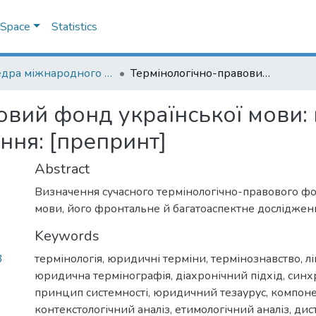
DSpace
Statistics
Кафедра міжнародного та європейського права
Термінологічно-правовий фонд української мови: проблеми методології дослідження: [препринт]
овий фонд української мови:
ння: [препринт]
Abstract
Визначення сучасного термінологічно-правового фо
мови, його фронтальне й багатоаспектне досліджен
Keywords
3
термінологія
,
юридичні терміни
,
термінознавство
,
л
юридична термінографія
,
діахронічний підхід
,
синх
принцип системності
,
юридичний тезаурус
,
компоне
контекстологічний аналіз
,
етимологічний аналіз
,
дис