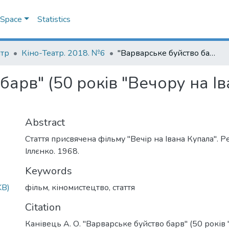
DSpace
Statistics
атр
Кіно-Театр. 2018. №6
"Варварське буйство барв" (50 років "Вечору на Івана Купала" Юрія Іллєнка)
барв" (50 років "Вечору на І
Abstract
Стаття присвячена фільму "Вечір на Івана Купала".
Іллєнко. 1968.
Keywords
KB)
фільм
,
кіномистецтво
,
стаття
Citation
Канівець А. О. "Варварське буйство барв" (50 років 