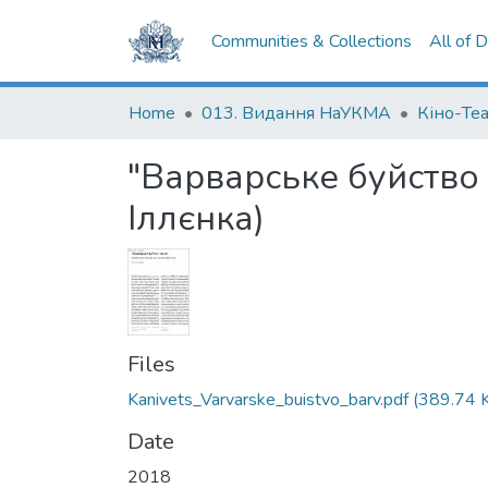
Communities & Collections
All of 
Home
013. Видання НаУКМА
Кіно-Те
"Варварське буйство 
Іллєнка)
Files
Kanivets_Varvarske_buistvo_barv.pdf
(389.74 
Date
2018