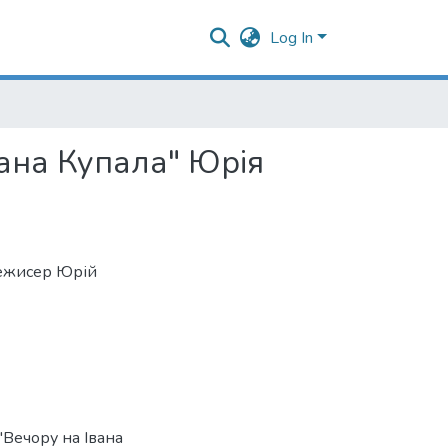
Log In
вана Купала" Юрія
 Режисер Юрій
"Вечору на Івана