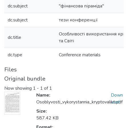
dc.subject
"фінансова піраміда"
dc.subject
тези конференції
Особливості використання крип
dc.title
та Світі
dc.type
Conference materials
Files
Original bundle
Now showing
1 - 1 of 1
Name:
Down
Osoblyvosti_vykorystannia_kryptovaliut.pdf
load
Size:
587.42 KB
Format: