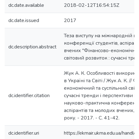
dc.date.available
2018-02-12T16:54:15Z
dc.date.issued
2017
Теза виступу на міжнародній н
конференції студентів, аспіран
dc.description.abstract
вчених "Фінансово-економічний
світовий розвиток : сучасні тре
Жук А. К. Особливості викорис
в Україні та Світі / Жук А. К. // 
економічний та суспільний світ
dc.identifier.citation
сучасні тренди і перспективи :
науково-практична конференція
аспірантів та молодих вчених, К
року. - 2017. - С. 41-42.
dc.identifier.uri
https://ekmair.ukma.edu.ua/han