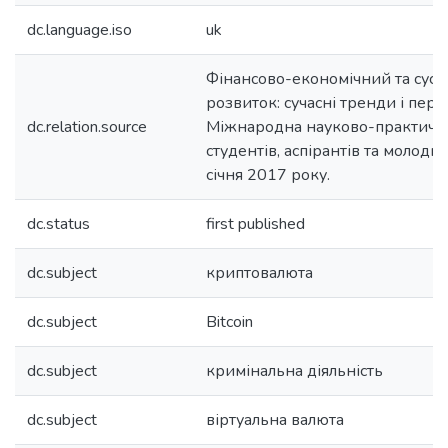
dc.language.iso
uk
Фінансово-економічний та сусп
розвиток: сучасні тренди і перс
dc.relation.source
Міжнародна науково-практичн
студентів, аспірантів та молодих
січня 2017 року.
dc.status
first published
dc.subject
криптовалюта
dc.subject
Bitcoin
dc.subject
кримінальна діяльність
dc.subject
віртуальна валюта