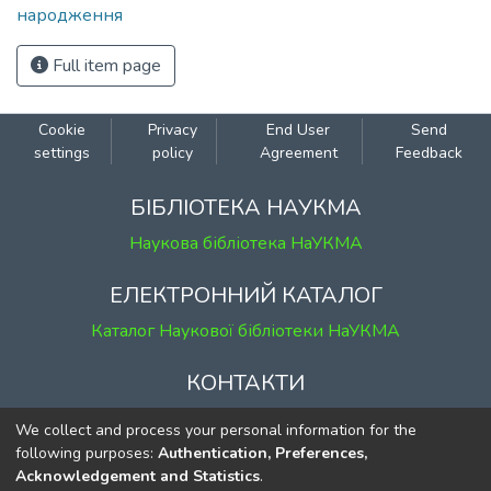
народження
Full item page
Cookie
Privacy
End User
Send
settings
policy
Agreement
Feedback
БІБЛІОТЕКА НАУКМА
Наукова бібліотека НаУКМА
ЕЛЕКТРОННИЙ КАТАЛОГ
Каталог Наукової бібліотеки НаУКМА
КОНТАКТИ
м. Київ, вул. Григорія Сковороди, 2
We collect and process your personal information for the
к. 1, к. 120
following purposes:
Authentication, Preferences,
Acknowledgement and Statistics
.
тел.
(044) 463-69-31