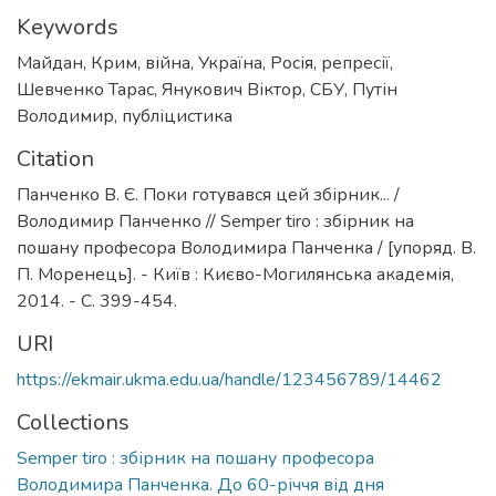
Keywords
Майдан
,
Крим
,
війна
,
Україна
,
Росія
,
репресії
,
Шевченко Тарас
,
Янукович Віктор
,
СБУ
,
Путін
Володимир
,
публіцистика
Citation
Панченко В. Є. Поки готувався цей збірник... /
Володимир Панченко // Semper tiro : збірник на
пошану професора Володимира Панченка / [упоряд. В.
П. Моренець]. - Київ : Києво-Могилянська академія,
2014. - С. 399-454.
URI
https://ekmair.ukma.edu.ua/handle/123456789/14462
Collections
Semper tiro : збірник на пошану професора
Володимира Панченка. До 60-річчя від дня