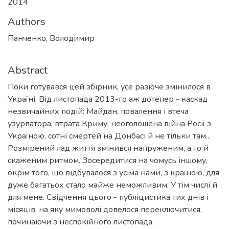
2014
Authors
Панченко, Володимир
Abstract
Поки готувався цей збірник, усе разюче змінилося в
Україні. Від листопада 2013-го аж дотепер - каскад
незвичайних подій: Майдан, повалення і втеча
узурпатора, втрата Криму, неоголошена війна Росії з
Україною, сотні смертей на Донбасі й не тільки там...
Розмірений лад життя змінився напруженим, а то й
скаженим ритмом. Зосередитися на чомусь іншому,
окрім того, що відбувалося з усіма нами, з країною, для
дуже багатьох стало майже неможливим. У тім числі й
для мене. Свідчення цього - публіцистика тих днів і
місяців, на яку мимоволі довелося переключитися,
починаючи з неспокійного листопада.