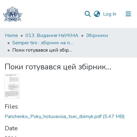
(current)
Log In
Communities
Home
013. Видання НаУКМА
Збірники
&
Semper tiro : збірник на пошану професора Володимира Панченка. До 60-річчя від дня народження
Collections
Поки готувався цей збірник...
All of DSpace
Поки готувався цей збірник...
Statistics
Files
Panchenko_Poky_hotuvavsia_tsei_zbirnyk.pdf
(5.47 MB)
Date