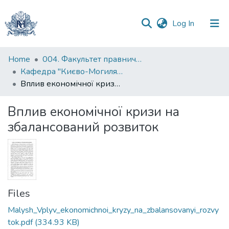
(current)
Log In
Communities
Home
004. Факультет правничих наук
&
Кафедра "Києво-Могилянська школа врядування імені Андрія Мелешевича"
Collections
Вплив економічної кризи на збалансований розвиток
All of DSpace
Вплив економічної кризи на
збалансований розвиток
Statistics
Files
Malysh_Vplyv_ekonomichnoi_kryzy_na_zbalansovanyi_rozvy
tok.pdf
(334.93 KB)