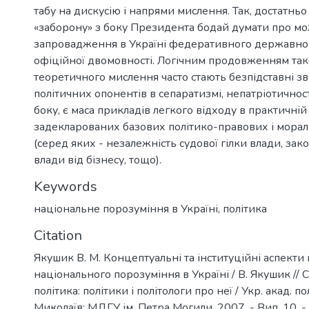
табу на дискусію і напрями мислення. Так, достатнь
«заборону» з боку Президента бодай думати про мо
запровадження в Україні федеративного державно
офіційної двомовності. Логічним продовженням та
теоретичного мислення часто стають безпідставні з
політичних опонентів в сепаратизмі, непатріотичност
боку, є маса прикладів легкого відходу в практичній 
задекларованих базових політико-правових і мора
(серед яких - незалежність судової гілки влади, зако
влади від бізнесу, тощо).
Keywords
національне порозуміння в Україні
,
політика
Citation
Якушик В. М. Концептуальні та інституційні аспект
національного порозуміння в Україні / В. Якушик // 
політика: політики і політологи про неї / Укр. акад. політ
Миколаїв: МДГУ ім. Петра Могили, 2007. - Вип. 10. -