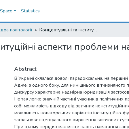
DSpace
Statistics
дра політології
Концептуальні та інституційні аспекти проблеми національного порозуміння в Україні
титуційні аспекти проблеми 
і
Abstract
В Україні склалася доволі парадоксальна, на перший 
Адже, з одного боку, для нинішнього вітчизняного 
дискурсу характерна надмірна юридизація застосов
Не так легко значній частині учасників політичних п
собі можливість відходу від звичних конституційних
можливість новаторських варіантів інституційно-фу
загальноконцептуального вирішення ключових сусп
При цьому нерідко має місце навіть намагання зап