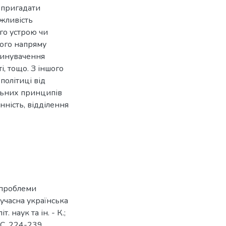
о пригадати
жливість
го устрою чи
кого напряму
винувачення
і, тощо. З іншого
політиці від
льних принципів
нність, відділення
и проблеми
Сучасна українська
. наук та ін. - К.;
 С. 224-239.