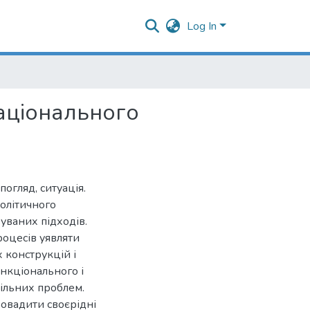
Log In
національного
погляд, ситуація.
політичного
уваних підходів.
роцесів уявляти
 конструкцій і
нкціонального і
ільних проблем.
ровадити своєрідні