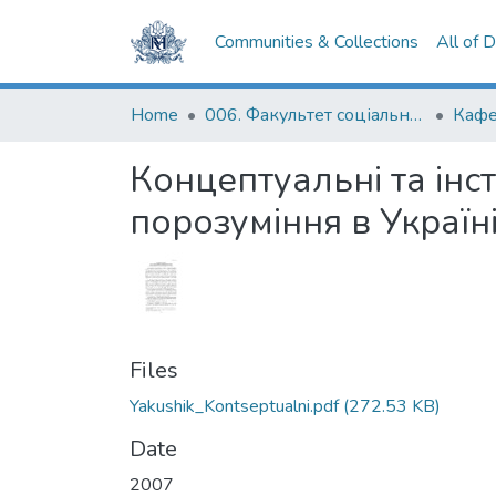
Communities & Collections
All of 
Home
006. Факультет соціальних наук і соціальних технологій
Кафе
Концептуальні та інс
порозуміння в Україн
Files
Yakushik_Kontseptualni.pdf
(272.53 KB)
Date
2007