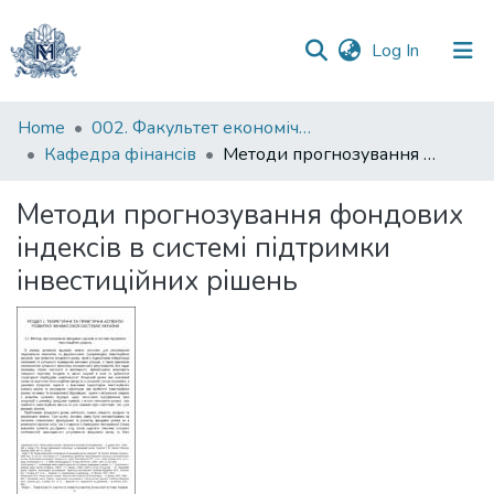
(current)
Log In
Communities
Home
002. Факультет економічних наук
&
Кафедра фінансів
Методи прогнозування фондових індексів в системі підтримки інвестиційних рішень
Collections
Методи прогнозування фондових
All of DSpace
індексів в системі підтримки
інвестиційних рішень
Statistics