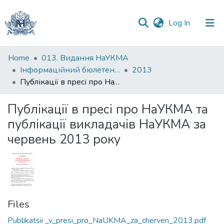
(current)
Log In
Communities
Home
013. Видання НаУКМА
&
Інформаційний бюлетень НБ НаУКМА
2013
Collections
Публікації в пресі про НаУКМА та публікації викладачів НаУКМА за червень 2013 року
All of DSpace
Публікації в пресі про НаУКМА та
публікації викладачів НаУКМА за
Statistics
червень 2013 року
Files
Publikatsii _v_presi_pro_NaUKMA_za_cherven_2013.pdf