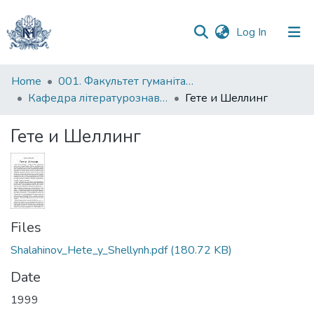
(current)
Log In
Communities
Home
001. Факультет гуманітарних наук
&
Кафедра літературознавства імені Володимира Моренця
Гете и Шеллинг
Collections
Гете и Шеллинг
All of DSpace
Statistics
Files
Shalahinov_Hete_y_Shellynh.pdf
(180.72 KB)
Date
1999