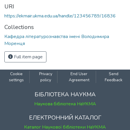
URI
https://ekmair.ukma.edu.ua/handle/123456789/16836
Collections
Кафедра літературознавства імені Володимира
Моренця
Full item page
Cookie
Privacy
End User
Send
settings
policy
Agreement
Feedback
БІБЛІОТЕКА НАУКМА
Наукова бібліотека НаУКМА
ЕЛЕКТРОННИЙ КАТАЛОГ
Каталог Наукової бібліотеки НаУКМА