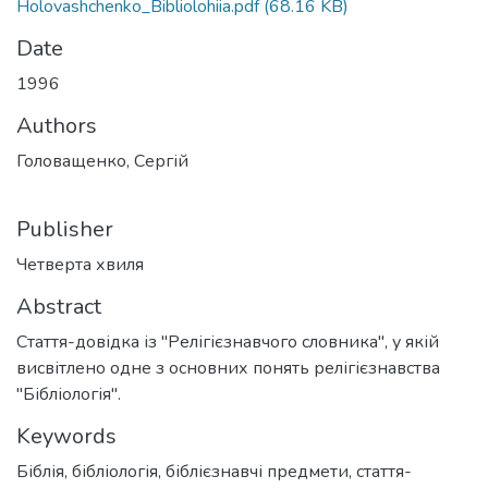
Holovashchenko_Bibliolohiia.pdf
(68.16 KB)
Date
1996
Authors
Головащенко, Сергій
Publisher
Четверта хвиля
Abstract
Стаття-довідка із "Релігієзнавчого словника", у якій
висвітлено одне з основних понять релігієзнавства
"Бібліологія".
Keywords
Біблія
,
бібліологія
,
біблієзнавчі предмети
,
стаття-