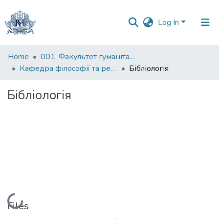
Log In
Communities
Home
001. Факультет гуманітарних наук
&
Кафедра філософії та релігієзнавства
Бібліологія
Collections
Бібліологія
All of DSpace
Statistics
Loading...
Files