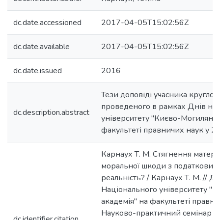
dc.date.accessioned
2017-04-05T15:02:56Z
dc.date.available
2017-04-05T15:02:56Z
dc.date.issued
2016
Тези доповіді учасника круглого
проведеного в рамках Днів на
dc.description.abstract
університету "Києво-Могилянсь
факультеті правничих наук у 20
Карнаух Т. М. Стягнення матеріа
моральної шкоди з податкових 
реальність? / Карнаух Т. М. // Д
Національного університету "
академія" на факультеті правни
Hауково-практичний семінар "
dc.identifier.citation