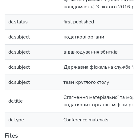
повідомлень) 3 лютого 2016 ро
dc.status
first published
dc.subject
податкові органи
dc.subject
відшкодування збитків
dc.subject
Державна фіскальна служба Ук
dc.subject
тези круглого столу
Стягнення матеріальної та мор
dc.title
податкових органів: міф чи реа
dc.type
Conference materials
Files