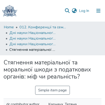
(current)
Log In
Communities
Home
012. Конференції та семінари НаУКМА
&
Дні науки Національного університету "Києво-Могилянська академія"
Collections
Дні науки Національного університету "Києво-Могилянська академія" на факультеті правничих наук
Дні науки Національного університету "Києво-Могилянська академія" на факультеті правничих наук. 2016
All of DSpace
Стягнення матеріальної та моральної шкоди з податкових органів: міф чи реальність?
Statistics
Стягнення матеріальної та
моральної шкоди з податкових
органів: міф чи реальність?
Simple item page
dc.contributor.author
Карнаух, Тетяна