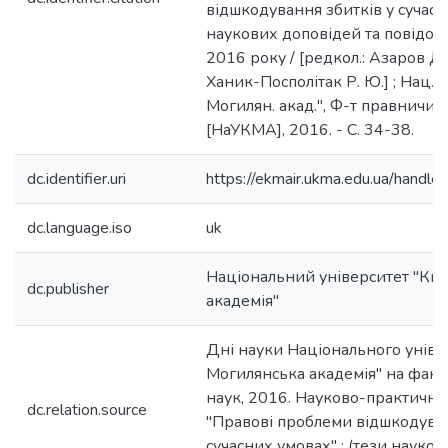
відшкодування збитків у сучасни
наукових доповідей та повідом
2016 року / [редкол.: Азаров Д. С.
Ханик-Посполітак Р. Ю.] ; Нац. 
Могилян. акад.", Ф-т правничих н
[НаУКМА], 2016. - С. 34-38.
dc.identifier.uri
https://ekmair.ukma.edu.ua/han
dc.language.iso
uk
Національний університет "Ки
dc.publisher
академія"
Дні науки Національного уніве
Могилянська академія" на факу
наук, 2016. Hауково-практични
dc.relation.source
"Правові проблеми відшкодуван
сучасних умовах" : (тези науков