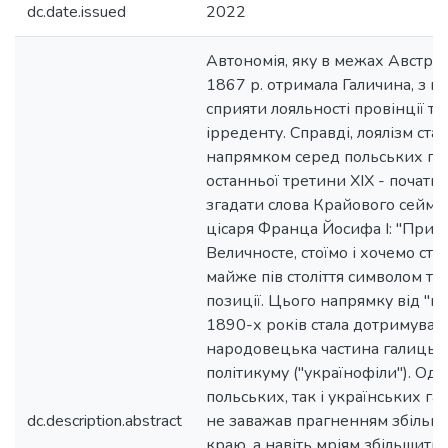
dc.date.issued
2022
Автономія, яку в межах Австро
1867 р. отримала Галичина, з п
сприяти лояльності провінції т
ірреденту. Справді, лоялізм с
напрямком серед польських гал
останньої третини XIX - початку
згадати слова Крайового сейму,
цісаря Франца Йосифа І: "При Т
Величносте, стоїмо і хочемо стоя
майже пів століття символом так
позиції. Цього напрямку від "но
1890-х років стала дотримуват
народовецька частина галицько
політикуму ("українофіли"). Одн
польських, так і українських га
dc.description.abstract
не заважав прагненням збільши
краю, а навіть мріям збільшити