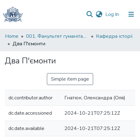
(current)
Log In
Communities
Home
001. Факультет гуманітарних наук
Кафедра історії
&
Два П'ємонти
Collections
Два П'ємонти
All of DSpace
Simple item page
Statistics
dc.contributor.author
Гнатюк, Олександра (Оля)
dc.date.accessioned
2024-10-21T07:25:12Z
dc.date.available
2024-10-21T07:25:12Z