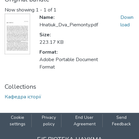
Now showing
1 - 1 of 1
Name:
Down
Hnatiuk_Dva_Piemonty.pdf
load
Size:
223.17 KB
Format:
Adobe Portable Document
Format
Collections
Кафедра історії
Cookie
Privacy
End User
Send
settings
policy
Agreement
Feedback