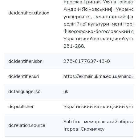
Ярослав Грицак, Уляна Головач,
Андрій Ясіновський] ; Українс
dc.identifier.citation
університет, Гуманітарний фак
релігійної культури імені Ігоря 
Філософсько-богословський факу
Український католицький універ
281-288.
dc.identifier.isbn
978-6177637-43-0
dc.identifier.uri
https://ekmair.ukma.edu.ua/han
dc.language.iso
uk
dc.publisher
Український католицький унів
Sub ficu : меморіальний збірни
dc.relation.source
Ігореві Скочилясу