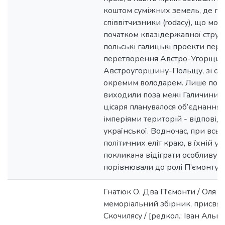
коштом суміжних земель, де п
співвітчизники (rodacy), що мог
початком квазідержавної струк
польські галицькі проекти пер
перетворення Австро-Угорщин
Австроугорщину-Польщу, зі спі
окремим володарем. Лише поо
виходили поза межі Галичини: п
цісаря планувалося об’єднання
імперіями територій - відповідн
української. Водночас, при всьо
політичних еліт краю, в їхній уя
покликана відіграти особливу р
порівнювали до ролі П’ємонту в о
Гнатюк О. Два П'ємонти / Оля Гна
меморіальний збірник, присвяч
Скочилясу / [редкол.: Іван Альмес