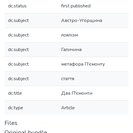
dc.status
first published
dc.subject
Австро-Угорщина
dc.subject
лоялізм
dc.subject
Галичина
dc.subject
метафора П’ємонту
dc.subject
стаття
dc.title
Два П'ємонти
dc.type
Article
Files
Original bundle