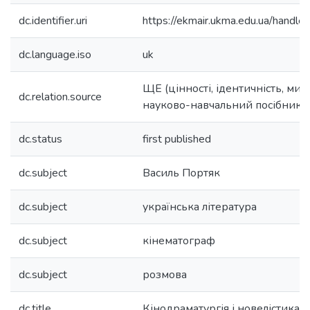
dc.identifier.uri
https://ekmair.ukma.edu.ua/han
dc.language.iso
uk
ЩЕ (цінності, ідентичність, мисле
dc.relation.source
науково-навчальний посібник
dc.status
first published
dc.subject
Василь Портяк
dc.subject
українська література
dc.subject
кінематограф
dc.subject
розмова
dc.title
Кінодраматургія і новелістика 