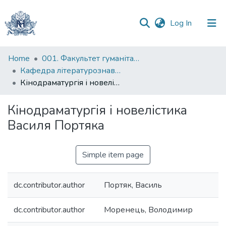
(current)
Log In
Communities
Home
001. Факультет гуманітарних наук
&
Кафедра літературознавства імені Володимира Моренця
Collections
Кінодраматургія і новелістика Василя Портяка
All of DSpace
Кінодраматургія і новелістика
Василя Портяка
Statistics
Simple item page
dc.contributor.author
Портяк, Василь
dc.contributor.author
Моренець, Володимир