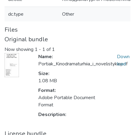
dc.type
Other
Files
Original bundle
Now showing
1 - 1 of 1
Name:
Down
Portiak_Kinodramaturhiia_i_novelistyka.pdf
load
Size:
1.08 MB
Format:
Adobe Portable Document
Format
Description:
License bundle