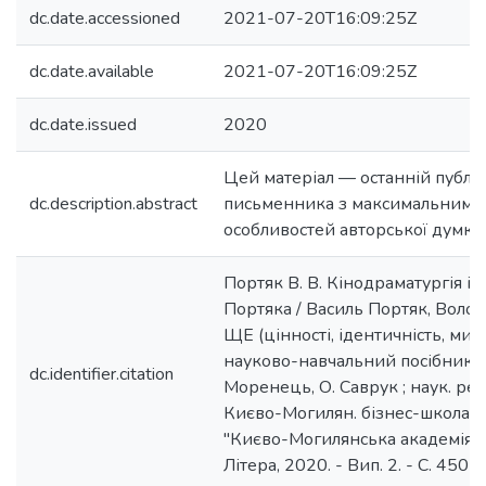
dc.date.accessioned
2021-07-20T16:09:25Z
dc.date.available
2021-07-20T16:09:25Z
dc.date.issued
2020
Цей матеріал — останній публі
dc.description.abstract
письменника з максимальним 
особливостей авторської думки 
Портяк В. В. Кінодраматургія і 
Портяка / Василь Портяк, Воло
ЩЕ (цінності, ідентичність, мисле
науково-навчальний посібник / [
dc.identifier.citation
Моренець, О. Саврук ; наук. ред
Києво-Могилян. бізнес-школа (k
"Києво-Могилянська академія". -
Літера, 2020. - Вип. 2. - С. 450-