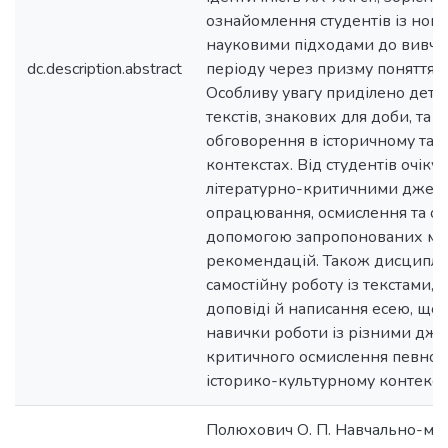
ознайомлення студентів із нов
науковими підходами до вивчен
dc.description.abstract
періоду через призму поняття «
Особливу увагу приділено дет
текстів, знакових для доби, та ї
обговорення в історичному та 
контекстах. Від студентів очікує
літературно-критичними джере
опрацювання, осмислення та о
допомогою запропонованих ме
рекомендацій. Також дисциплі
самостійну роботу із текстами,
доповіді й написання есею, що 
навички роботи із різними дже
критичного осмислення певного
історико-культурному контексті
Полюхович О. П. Навчально-ме