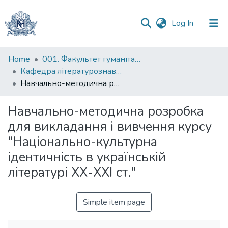
(current)
Log In
Communities
Home
001. Факультет гуманітарних наук
&
Кафедра літературознавства імені Володимира Моренця
Collections
Навчально-методична розробка для викладання і вивчення курсу "Національно-культурна ідентичність в українській літературі ХХ-ХХІ ст."
All of DSpace
Навчально-методична розробка
для викладання і вивчення курсу
Statistics
"Національно-культурна
ідентичність в українській
літературі ХХ-ХХІ ст."
Simple item page