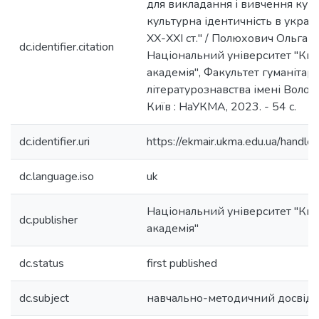
для викладання і вивчення кур
культурна ідентичність в україн
ХХ-ХХІ ст." / Полюхович Ольга П
dc.identifier.citation
Національний університет "Ки
aкадемія", Факультет гуманітар
літературознавства імені Воло
Київ : НаУКМА, 2023. - 54 с.
dc.identifier.uri
https://ekmair.ukma.edu.ua/han
dc.language.iso
uk
Національний університет "Ки
dc.publisher
aкадемія"
dc.status
first published
dc.subject
навчально-методичний досвід