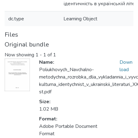
ідентичність в українській літер
dc.type
Learning Object
Files
Original bundle
Now showing
1 - 1 of 1
Name:
Down
Poliukhovych_Navchalno-
load
metodychna_rozrobka_dlia_vykladannia_i_vyv
kulturna_identychnist_v_ukrainskii_literaturi_X
st.pdf
Size:
1.02 MB
Format:
Adobe Portable Document
Format