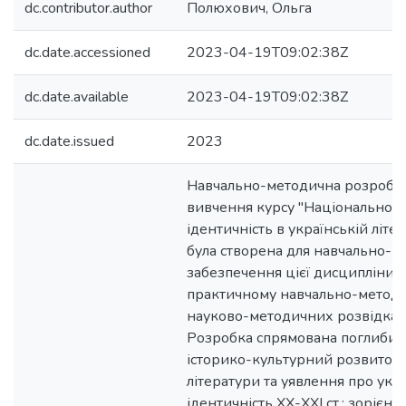
dc.contributor.author
Полюхович, Ольга
dc.date.accessioned
2023-04-19T09:02:38Z
dc.date.available
2023-04-19T09:02:38Z
dc.date.issued
2023
Навчально-методична розробка
вивчення курсу "Національно-
ідентичність в українській літер
була створена для навчально-м
забезпечення цієї дисципліни й
практичному навчально-методич
науково-методичних розвідках 
Розробка спрямована поглибит
історико-культурний розвиток 
літератури та уявлення про укр
ідентичність ХХ-ХХІ ст.; зорієнт