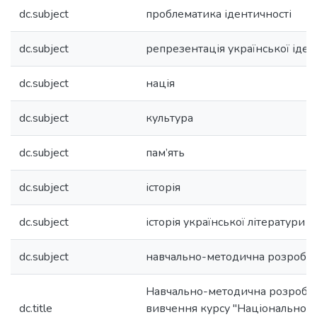
dc.subject
проблематика ідентичності
dc.subject
репрезентація української іден
dc.subject
нація
dc.subject
культура
dc.subject
пам’ять
dc.subject
історія
dc.subject
історія української літератури Х
dc.subject
навчально-методична розробк
Навчально-методична розробка
dc.title
вивчення курсу "Національно-