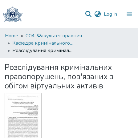
(current)
Log In
Communities
Home
004. Факультет правничих наук
&
Кафедра кримінального та кримінального процесуального права
Collections
Розслідування кримінальних правопорушень, пов'язаних з обігом віртуальних активів
All of DSpace
Розслідування кримінальних
правопорушень, пов'язаних з
Statistics
обігом віртуальних активів