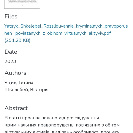
Files
Yatsyk_Shkelebei_Rozsliduvannia_kryminalnykh_pravoporus
hen_ poviazanykh_z_obihom_virtualnykh_aktyviv.pdf
(291.29 KB)
Date
2023
Authors
Яцик, Тетяна
Шкелебей, Вікторія
Abstract
В статті проаналізовано хід розслідування
кримінальних правопорушень, пов’язаних з обігом
віртуальних активів, виділень особливості процесу