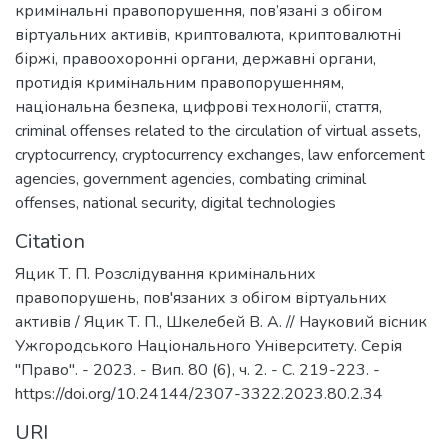
кримінальні правопорушення, пов’язані з обігом
віртуальних активів
,
криптовалюта
,
криптовалютні
біржі
,
правоохоронні органи
,
державні органи
,
протидія кримінальним правопорушенням
,
національна безпека
,
цифрові технології
,
стаття
,
criminal offenses related to the circulation of virtual assets
,
cryptocurrency
,
cryptocurrency exchanges
,
law enforcement
agencies
,
government agencies
,
combating criminal
offenses
,
national security
,
digital technologies
Citation
Яцик Т. П. Розслідування кримінальних
правопорушень, пов'язаних з обігом віртуальних
активів / Яцик Т. П., Шкелебей В. А. // Науковий вісник
Ужгородського Національного Університету. Серія
"Право". - 2023. - Вип. 80 (6), ч. 2. - C. 219-223. -
https://doi.org/10.24144/2307-3322.2023.80.2.34
URI