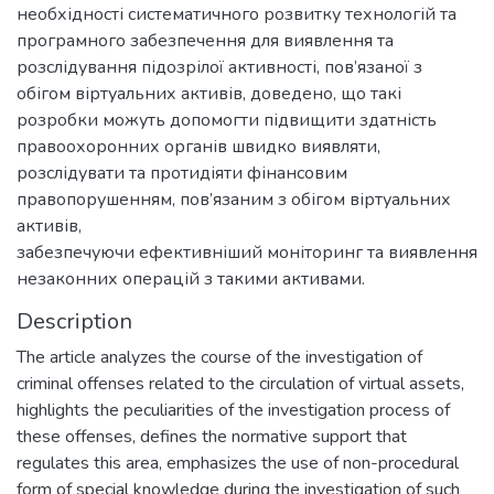
необхідності систематичного розвитку технологій та
програмного забезпечення для виявлення та
розслідування підозрілої активності, пов’язаної з
обігом віртуальних активів, доведено, що такі
розробки можуть допомогти підвищити здатність
правоохоронних органів швидко виявляти,
розслідувати та протидіяти фінансовим
правопорушенням, пов’язаним з обігом віртуальних
активів,
забезпечуючи ефективніший моніторинг та виявлення
незаконних операцій з такими активами.
Description
The article analyzes the course of the investigation of
criminal offenses related to the circulation of virtual assets,
highlights the peculiarities of the investigation process of
these offenses, defines the normative support that
regulates this area, emphasizes the use of non-procedural
form of special knowledge during the investigation of such