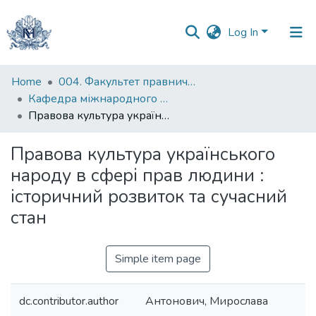
Log In
Communities
Home
004. Факультет правничих наук
&
Кафедра міжнародного та європейського права
Collections
Правова культура українського народу в сфері прав людини : історичний розвиток та сучасний стан
All of DSpace
Правова культура українського
народу в сфері прав людини :
Statistics
історичний розвиток та сучасний
стан
Simple item page
dc.contributor.author
Антонович, Мирослава