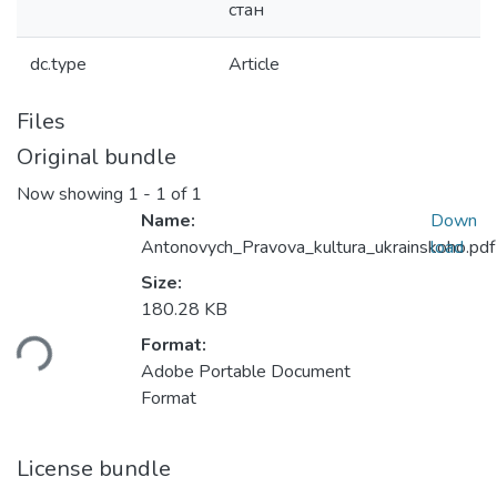
стан
dc.type
Article
Files
Original bundle
Now showing
1 - 1 of 1
Name:
Down
Antonovych_Pravova_kultura_ukrainskoho.pdf
load
Size:
180.28 KB
Format:
ding...
Adobe Portable Document
Format
License bundle