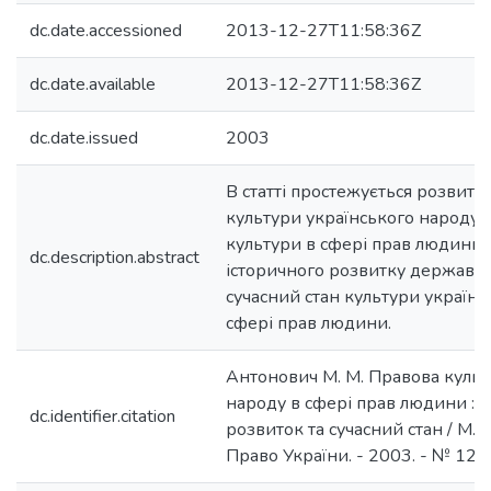
dc.date.accessioned
2013-12-27T11:58:36Z
dc.date.available
2013-12-27T11:58:36Z
dc.date.issued
2003
В статті простежується розвито
культури українського народу,
культури в сфері прав людини, 
dc.description.abstract
історичного розвитку держави т
сучасний стан культури українс
сфері прав людини.
Антонович М. М. Правова культ
народу в сфері прав людини : 
dc.identifier.citation
розвиток та сучасний стан / М. 
Право України. - 2003. - № 12. 