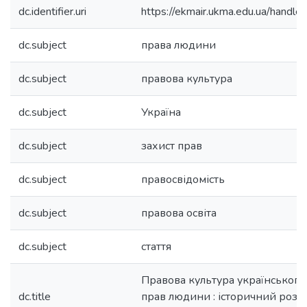
dc.identifier.uri
https://ekmair.ukma.edu.ua/hand
dc.subject
права людини
dc.subject
правова культура
dc.subject
Україна
dc.subject
захист прав
dc.subject
правосвідомість
dc.subject
правова освіта
dc.subject
стаття
Правова культура українського
dc.title
прав людини : історичний розви