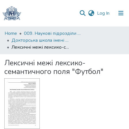
(current)
Log In
Communities
Home
009. Наукові підрозділи НаУКМА
&
Докторська школа імені родини Юхименків
Collections
Лексичні межі лексико-семантичного поля "Футбол"
All of DSpace
Лексичні межі лексико-
семантичного поля "Футбол"
Statistics