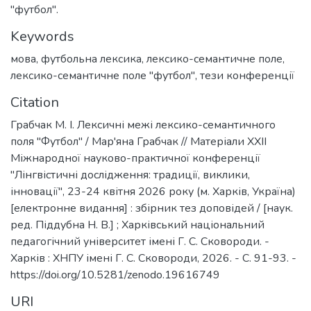
"футбол".
Keywords
мова
,
футбольна лексика
,
лексико-семантичне поле
,
лексико-семантичне поле "футбол"
,
тези конференції
Citation
Грабчак М. І. Лексичні межі лексико-семантичного
поля "Футбол" / Мар'яна Грабчак // Матеріали ХХІІ
Міжнародної науково-практичної конференції
"Лінгвістичні дослідження: традиції, виклики,
інновації", 23-24 квітня 2026 року (м. Харків, Україна)
[електронне видання] : збірник тез доповідей / [наук.
ред. Піддубна Н. В.] ; Харківський національний
педагогічний університет імені Г. С. Сковороди. -
Харків : ХНПУ імені Г. С. Сковороди, 2026. - С. 91-93. -
https://doi.org/10.5281/zenodo.19616749
URI