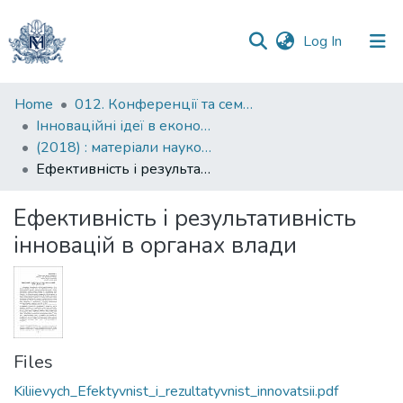
(current)
Log In
Communities
Home
012. Конференції та семінари НаУКМА
&
Інноваційні ідеї в економічній науці: пошуки вирішення сучасних проблем: матеріали науково-практичної конференції
Collections
(2018) : матеріали науково-практичної конференції, 19-20 квітня 2018 року
Ефективність і результативність інновацій в органах влади
All of DSpace
Ефективність і результативність
Statistics
інновацій в органах влади
Files
Kiliievych_Efektyvnist_i_rezultatyvnist_innovatsii.pdf