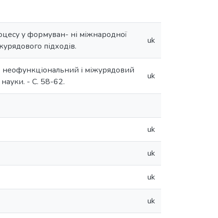
роцесу у формуван- ні міжнародної
uk
журядового підходів.
су: неофункціональний і міжурядовий
uk
науки. - С. 58-62.
uk
uk
uk
uk