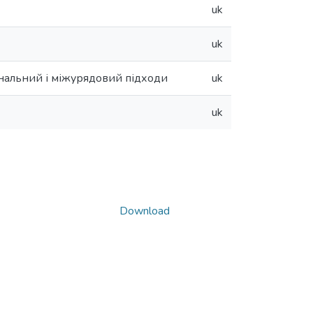
uk
uk
ональний і міжурядовий підходи
uk
uk
Download