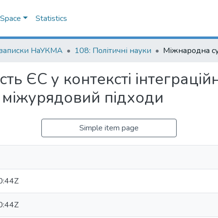
DSpace
Statistics
 записки НаУКМА
108: Політичні науки
сть ЄС у контексті інтеграцій
 міжурядовий підходи
Simple item page
0:44Z
0:44Z