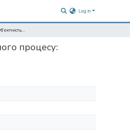
Log In
Міжнародна суб’єктність ЄС у контексті інтеграційного процесу: неофункціональний і міжурядовий підходи
ного процесу: