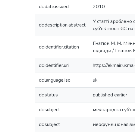
dc.date.issued
2010
У статті зроблено
dc.description.abstract
суб’єктності ЄС н
Гнатюк М. М. Міжн
dc.identifier.citation
підходи / Гнатюк М
dc.identifier.uri
https://ekmair.uk
dc.language.iso
uk
dc.status
published earlier
dc.subject
міжнародна суб’є
dc.subject
неофункціоналіз