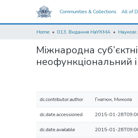
Communities & Collections
All of 
Home
013. Видання НаУКМА
Наукові
Міжнародна суб’єктні
неофункціональний і
dc.contributor.author
Гнатюк, Микола
dc.date.accessioned
2015-01-28T09:0
dc.date.available
2015-01-28T09:0