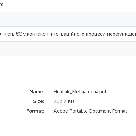
sm
тність ЄС у контексті інтеграційного процесу: неофункці
Name:
Hnatiuk_Mizhnarodna.pdf
Size:
258.2 KB
Format:
Adobe Portable Document Format