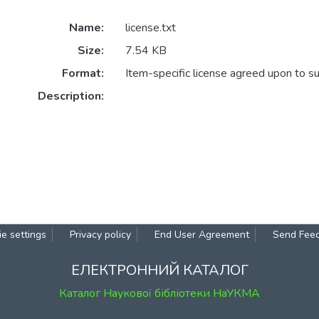
Name:
license.txt
Size:
7.54 KB
Format:
Item-specific license agreed upon to s
Description:
e settings
Privacy policy
End User Agreement
Send Fee
ЕЛЕКТРОННИЙ КАТАЛОГ
Каталог Наукової бібліотеки НаУКМА