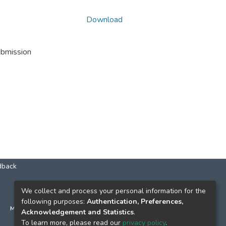
Download
ubmission
dback
КОНТАКТИ
We collect and process your personal information for the
following purposes:
Authentication, Preferences,
м. Київ, вул. Григорія Сковороди, 2
Acknowledgement and Statistics
.
к. 1, к. 120
To learn more, please read our
privacy policy
.