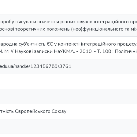
 спробу з’ясувати значення різних шляхів інтеграційного п
а основі теоретичних положень (нео)функціонального та мі
ародна суб'єктність ЄС у контексті інтеграційного проце
. М. // Наукові записки НаУКМА. - 2010. - Т. 108 : Політичні 
ma.edu.ua/handle/123456789/3761
ктність Європейського Союзу
м