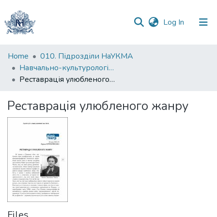
(current)
Log In
Communities
Home
010. Підрозділи НаУКМА
&
Навчально-культурологічна лабораторія
Collections
Реставрація улюбленого жанру
All of DSpace
Реставрація улюбленого жанру
Statistics
Files