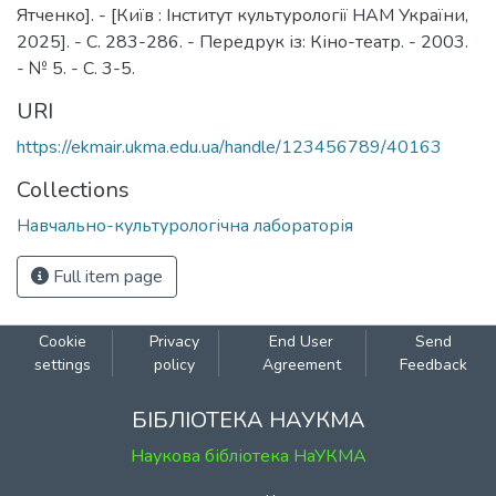
Ятченко]. - [Київ : Інститут культурології НАМ України,
2025]. - С. 283-286. - Передрук із: Кіно-театр. - 2003.
- № 5. - С. 3-5.
URI
https://ekmair.ukma.edu.ua/handle/123456789/40163
Collections
Навчально-культурологічна лабораторія
Full item page
Cookie
Privacy
End User
Send
settings
policy
Agreement
Feedback
БІБЛІОТЕКА НАУКМА
Наукова бібліотека НаУКМА