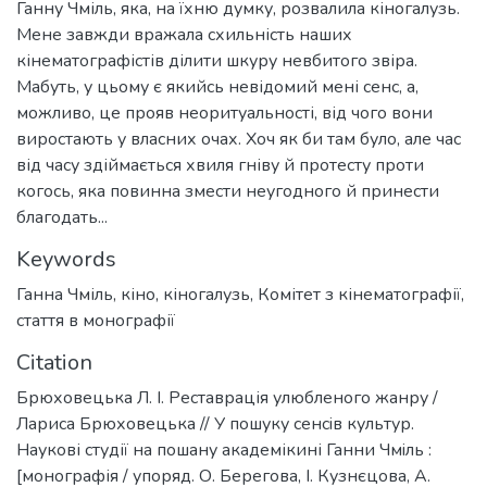
Ганну Чміль, яка, на їхню думку, розвалила кіногалузь.
Мене завжди вражала схильність наших
кінематографістів ділити шкуру невбитого звіра.
Мабуть, у цьому є якийсь невідомий мені сенс, а,
можливо, це прояв неоритуальності, від чого вони
виростають у власних очах. Хоч як би там було, але час
від часу здіймається хвиля гніву й протесту проти
когось, яка повинна змести неугодного й принести
благодать...
Keywords
Ганна Чміль
,
кіно
,
кіногалузь
,
Комітет з кінематографії
,
стаття в монографії
Citation
Брюховецька Л. І. Реставрація улюбленого жанру /
Лариса Брюховецька // У пошуку сенсiв культур.
Наукові студії на пошану академікині Ганни Чмiль :
[монографія / упоряд. О. Берегова, І. Кузнєцова, А.