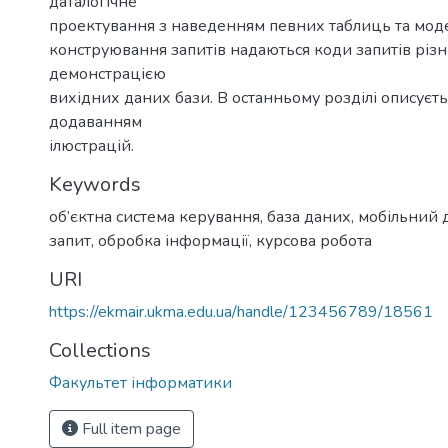
даталогічне
проектування з наведенням певних таблиць та моде
конструювання запитів надаються коди запитів різн
демонстрацією
вихідних даних бази. В останньому розділі описуєть
додаванням
ілюстрацій.
Keywords
об’єктна система керування
,
база даних
,
мобільний 
запит
,
обробка інформації
,
курсова робота
URI
https://ekmair.ukma.edu.ua/handle/123456789/18561
Collections
Факультет інформатики
Full item page