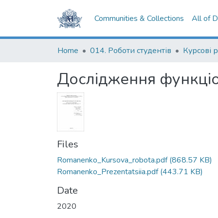
Communities & Collections
All of 
Home
014. Роботи студентів
Курсові 
Дослідження функціо
Files
Romanenko_Kursova_robota.pdf
(868.57 KB)
Romanenko_Prezentatsiia.pdf
(443.71 KB)
Date
2020