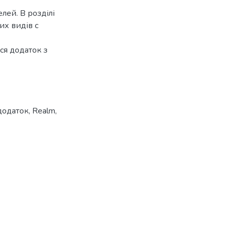
лей. В розділі
их видів с
ся додаток з
додаток
,
Realm
,