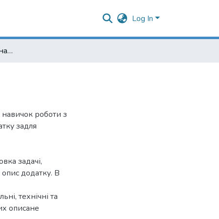
Log In
Дослідження функціоналу об’єктної СКБД
 навичок роботи з
атку задля
овка задачі,
 опис додатку. В
ьні, технічні та
их описане