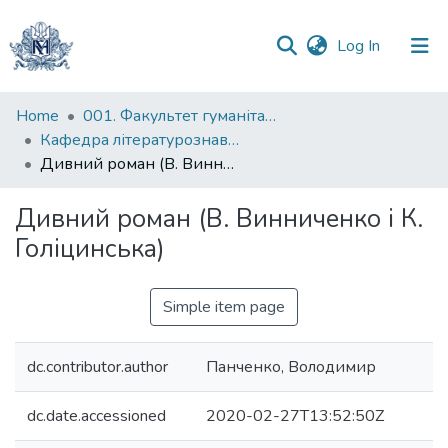
(current)
Log In
Communities
Home
001. Факультет гуманітарних наук
&
Кафедра літературознавства імені Володимира Моренця
Collections
Дивний роман (В. Винниченко і К. Голіцинська)
All of DSpace
Дивний роман (В. Винниченко і К.
Голіцинська)
Statistics
Simple item page
dc.contributor.author
Панченко, Володимир
dc.date.accessioned
2020-02-27T13:52:50Z