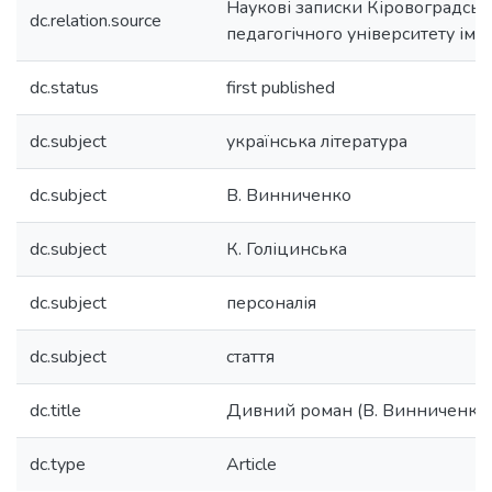
Наукові записки Кіровоградсь
dc.relation.source
педагогічного університету ім.
dc.status
first published
dc.subject
українська література
dc.subject
В. Винниченко
dc.subject
К. Голіцинська
dc.subject
персоналія
dc.subject
стаття
dc.title
Дивний роман (В. Винниченко і
dc.type
Article