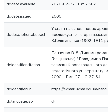
dc.date.available
2020-02-27T13:52:50Z
dc.date.issued
2000
У статті на основі нових архівн
dc.description.abstract
досліджується історія взаємин 
К.Голіцинської (1902-1911 рр.).
Панченко В. Є. Дивний роман (В
Голіцинська) / Володимир Панче
dc.identifier.citation
записки Кіровоградського дер
педагогічного університету ім. 
2000. - Вип. 27. - С. 27-34
dc.identifier.uri
https://ekmair.ukma.edu.ua/han
dc.language.iso
uk