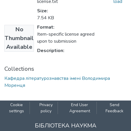
license.txt
load
Size:
7.54 KB
Format:
No
Item-specific license agreed
Thumbnail
upon to submission
Available
Description:
Collections
Кафедра літературознавства імені Володимира
Моренця
Cookie
Privacy
End User
Send
settings
policy
Agreement
Feedback
БІБЛІОТЕКА НАУКМА