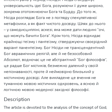
універсальність ідеї Бога, розуміючи її дуже широко,
зокрема ототожнюючи Бога та Будду. До того ж,
Нісіда розглядає Бога не з погляду спекулятивної
метафізики, а як факт чистого досвіду. Шлях до нього
– у самодисципліні, аскезі, яка може дати людині “очі,
що можуть бачити Бога”. Крім того, Нісіда відкидає
крайнощі теїзму і пантеїзму, стверджуючи своєрідний
варіант панентеїзму. Бог Нісіди не трансцендентний
Бог авраамічних релігій, але й не безособовий
Абсолют, водночас це не абстрактний “Бог філософів”,
це радше Бог містиків, безмежно далекий у своїй
непізнаваності, проте й неймовірно близький у
містичному досвіді. Але викладене це вчення не
туманною мовою містичних одкровень, а ясною й
логічною мовою модерної західної філософії.
Description
The article is devoted to the analysis of the concept of God,