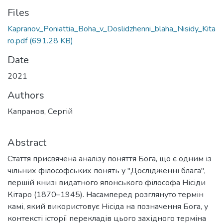
Files
Kapranov_Poniattia_Boha_v_Doslidzhenni_blaha_Nisidy_Kita
ro.pdf
(691.28 KB)
Date
2021
Authors
Капранов, Сергій
Abstract
Стаття присвячена аналізу поняття Бога, що є одним із
чільних філософських понять у "Дослідженні блага",
першій книзі видатного японського філософа Нісіди
Кітаро (1870–1945). Насамперед розглянуто термін
камі, який використовує Нісіда на позначення Бога, у
контексті історії перекладів цього західного терміна