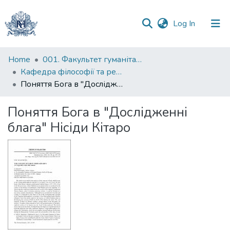
(current)
Log In
Communities
Home
001. Факультет гуманітарних наук
&
Кафедра філософії та релігієзнавства
Collections
Поняття Бога в "Дослідженні блага" Нісіди Кітаро
All of DSpace
Поняття Бога в "Дослідженні
блага" Нісіди Кітаро
Statistics