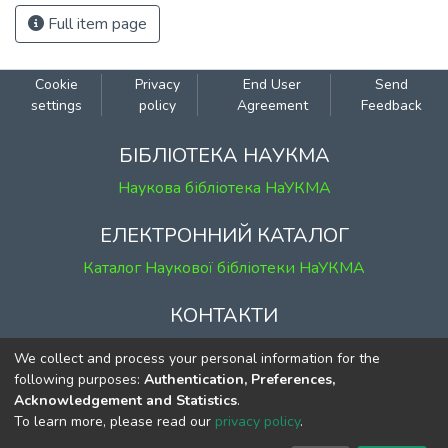
Full item page
Cookie
Privacy
End User
Send
settings
policy
Agreement
Feedback
БІБЛІОТЕКА НАУКМА
Наукова бібліотека НаУКМА
ЕЛЕКТРОННИЙ КАТАЛОГ
Каталог Наукової бібліотеки НаУКМА
КОНТАКТИ
м. Київ, вул. Григорія Сковороди, 2
We collect and process your personal information for the
к. 1, к. 120
following purposes:
Authentication, Preferences,
Acknowledgement and Statistics
.
тел.
(044) 463-69-31
To learn more, please read our
privacy policy
.
ekmair@ukma.edu.ua