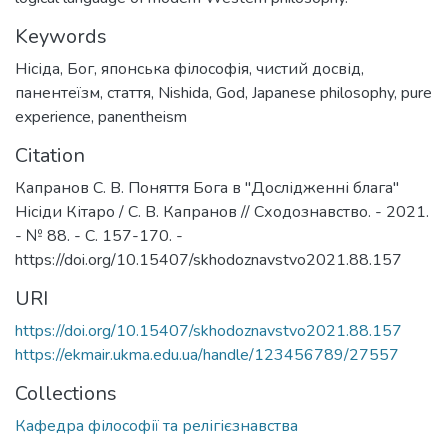
Keywords
Нісіда
,
Бог
,
японська філософія
,
чистий досвід
,
панентеїзм
,
стаття
,
Nishida
,
God
,
Japanese philosophy
,
pure
experience
,
panentheism
Citation
Капранов С. В. Поняття Бога в "Дослідженні блага"
Нісіди Кітаро / С. В. Капранов // Сходознавство. - 2021.
- № 88. - С. 157-170. -
https://doi.org/10.15407/skhodoznavstvo2021.88.157
URI
https://doi.org/10.15407/skhodoznavstvo2021.88.157
https://ekmair.ukma.edu.ua/handle/123456789/27557
Collections
Кафедра філософії та релігієзнавства