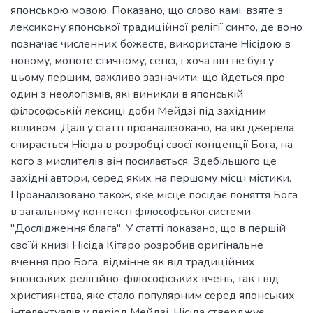
японською мовою. Показано, що слово камі, взяте з
лексикону японської традиційної релігії синто, де воно
позначає численних божеств, використане Нісідою в
новому, монотеїстичному, сенсі, і хоча він не був у
цьому першим, важливо зазначити, що йдеться про
один з неологізмів, які виникли в японській
філософській лексиці доби Мейдзі під західним
впливом. Далі у статті проаналізовано, на які джерела
спирається Нісіда в розробці своєї концепції Бога, на
кого з мислителів він посилається. Здебільшого це
західні автори, серед яких на першому місці містики.
Проаналізовано також, яке місце посідає поняття Бога
в загальному контексті філософської системи
"Дослідження блага". У статті показано, що в першій
своїй книзі Нісіда Кітаро розробив оригінальне
вчення про Бога, відмінне як від традиційних
японських релігійно-філософських вчень, так і від
християнства, яке стало популярним серед японських
інтелектуалів у період Мейдзі. Нісіда стверджує