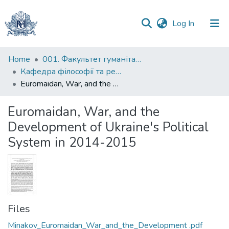
(current)
Log In
Communities
Home
001. Факультет гуманітарних наук
&
Кафедра філософії та релігієзнавства
Collections
Euromaidan, War, and the Development of Ukraine's Political System in 2014-2015
All of DSpace
Euromaidan, War, and the
Development of Ukraine's Political
Statistics
System in 2014-2015
Files
Minakov_Euromaidan_War_and_the_Development .pdf