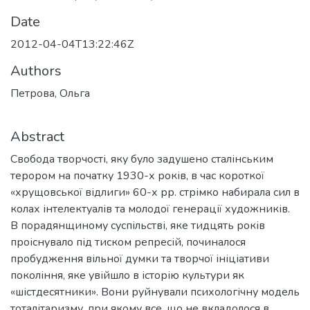
Date
2012-04-04T13:22:46Z
Authors
Петрова, Ольга
Abstract
Свободa творчості, яку було задушено сталінським
терором на початку 1930-х років, в час короткої
«хрущовської відлиги» 60-х рр. cтрімко набирала сил в
колах інтелектуалів та молодої генерації художників.
В порадянщиному суспільстві, яке тидцять років
проіснувало під тиском репресій, починалося
пробудження вільної думки та творчої ініціативи
покоління, яке увійшло в історію культури як
«шістдесятники». Вони руйнували психологічну модель
тоталітаризму, при якому все, що не вкладолося в