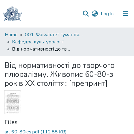
(current)
Log In
Communities
Home
001. Факультет гуманітарних наук
&
Кафедра культурології
Collections
Від нормативності до творчого плюралізму. Живопис 60-80-з років ХХ століття: [препринт]
All of DSpace
Від нормативності до творчого
плюралізму. Живопис 60-80-з
Statistics
років ХХ століття: [препринт]
Files
art 60-80ies.pdf
(112.88 KB)