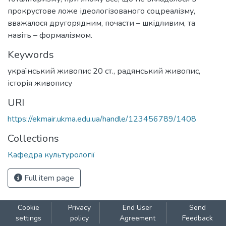
прокрустове ложе ідеологізованого соцреалізму,
вважалося другорядним, почасти – шкідливим, та
навіть – формалізмом.
Keywords
український живопис 20 ст.
,
радянський живопис
,
історія живопису
URI
https://ekmair.ukma.edu.ua/handle/123456789/1408
Collections
Кафедра культурології
Full item page
Cookie
Privacy
End User
Send
settings
policy
Agreement
Feedback